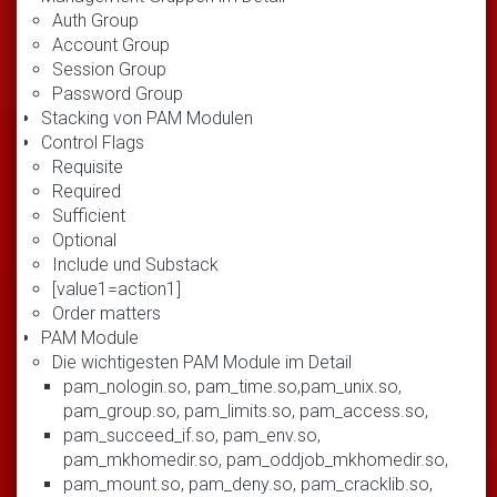
Auth Group
Account Group
Session Group
Password Group
Stacking von PAM Modulen
Control Flags
Requisite
Required
Sufficient
Optional
Include und Substack
[value1=action1]
Order matters
PAM Module
Die wichtigesten PAM Module im Detail
pam_nologin.so, pam_time.so,pam_unix.so,
pam_group.so, pam_limits.so, pam_access.so,
pam_succeed_if.so, pam_env.so,
pam_mkhomedir.so, pam_oddjob_mkhomedir.so,
pam_mount.so, pam_deny.so, pam_cracklib.so,