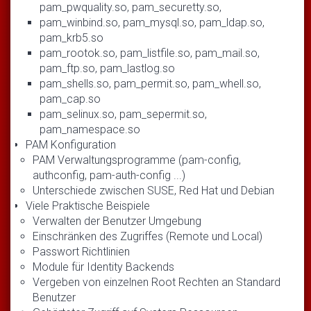
pam_pwquality.so, pam_securetty.so,
pam_winbind.so, pam_mysql.so, pam_ldap.so,
pam_krb5.so
pam_rootok.so, pam_listfile.so, pam_mail.so,
pam_ftp.so, pam_lastlog.so
pam_shells.so, pam_permit.so, pam_whell.so,
pam_cap.so
pam_selinux.so, pam_sepermit.so,
pam_namespace.so
PAM Konfiguration
PAM Verwaltungsprogramme (pam-config,
authconfig, pam-auth-config ...)
Unterschiede zwischen SUSE, Red Hat und Debian
Viele Praktische Beispiele
Verwalten der Benutzer Umgebung
Einschränken des Zugriffes (Remote und Local)
Passwort Richtlinien
Module für Identity Backends
Vergeben von einzelnen Root Rechten an Standard
Benutzer