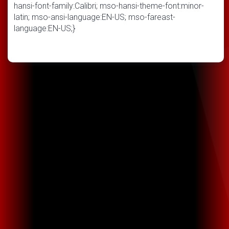
hansi-font-family:Calibri; mso-hansi-theme-font:minor-
latin; mso-ansi-language:EN-US; mso-fareast-
language:EN-US;}