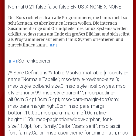
Normal 0 21 false false false EN-US X-NONE X-NONE
Der Kurs richtet sich an alle Programmierer, die Linux nicht so
sehr kennen, es aber kennen lernen wollen. Die internen
Zusammenhänge und Grundpfeiler des Linux Systems werden
erklärt, sodass man am Ende ein großes Bild hat und sich selbst
als Programmierer auf einem Linux System orientieren und
zurechtfinden kann.
[HM1]
So reinkopieren
[HM1]
/* Style Definitions */ table.MsoNormalTable {mso-style-
name:"Normale Tabelle"; mso-tstyle-rowband-size:0;
mso-tstyle-colband-size:0; mso-style-noshow:yes; mso-
style-priority:99; mso-style-parent:""; mso-padding-
alt:0cm 5.4pt 0cm 5.4pt; mso-para-margin-top:0cm;
mso-para-margin-right:0cm; mso-para-margin-
bottom:10.0pt; mso-para-margin-left:0cm; line-
height:115%; mso-pagination:widow-orphan; font-
size:11.0pt; font-family:"Calibri","sans-serif"; mso-ascii-
font-family:Calibri; mso-ascii-theme-font:minor-latin; mso-