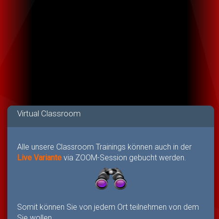
Virtual Classroom
Alle unsere Classroom Trainings können auch in der
Live Variante
via ZOOM-Session gebucht werden.
Somit können Sie von jedem Ort teilnehmen von dem
Sie wollen.