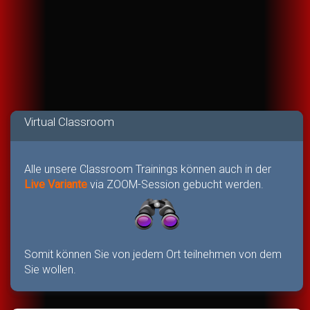
Virtual Classroom
Alle unsere Classroom Trainings können auch in der
Live Variante
via ZOOM-Session gebucht werden.
Somit können Sie von jedem Ort teilnehmen von dem
Sie wollen.