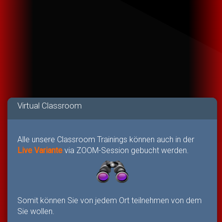
Virtual Classroom
Alle unsere Classroom Trainings können auch in der
Live Variante
via ZOOM-Session gebucht werden.
Somit können Sie von jedem Ort teilnehmen von dem
Sie wollen.