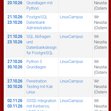
20.10.26
Grundlagen mit
Neustadt
Python
(Österrei
21.10.26
PostgreSQL
LinuxCampus
Wr.
23.10.26
Datenbank
Neustadt
Administration
(Österrei
21.10.26
SQL Abfragen
LinuxCampus
Wr.
23.10.26
und
Neustadt
Datenbankdesign
(Österrei
für PostgreSQL
27.10.26
Python 3
LinuxCampus
Wr.
30.10.26
Grundlagen
Neustadt
(Österrei
27.10.26
Penetration
LinuxCampus
Wr.
30.10.26
Testing mit Kali
Neustadt
Linux
(Österrei
02.11.26
SSSD Integration
LinuxCampus
Wr.
03.11.26
mit Kerberos,
Neustadt