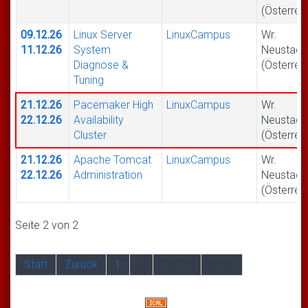
(Österrei
09.12.26
Linux Server
LinuxCampus
Wr.
11.12.26
System
Neustadt
Diagnose &
(Österrei
Tuning
21.12.26
Pacemaker High
LinuxCampus
Wr.
22.12.26
Availability
Neustadt
Cluster
(Österrei
21.12.26
Apache Tomcat
LinuxCampus
Wr.
22.12.26
Administration
Neustadt
(Österrei
Seite 2 von 2
Start
Zurück
1
2
Weiter
Ende