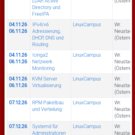
LDAP, Active
(Österrei
Directory und
FreeIPA
04.11.26
IPv4/v6
LinuxCampus
Wr.
06.11.26
Adressierung,
Neustadt
DHCP, DNS und
(Österrei
Routing
04.11.26
Icinga2
LinuxCampus
Wr.
06.11.26
Netzwerk
Neustadt
Monitoring
(Österrei
04.11.26
KVM Server
LinuxCampus
Wr.
06.11.26
Virtualisierung
Neustadt
(Österrei
07.12.26
RPM Paketbau
LinuxCampus
Wr.
und Verteilung
Neustadt
(Österrei
07.12.26
Systemd für
LinuxCampus
Wr.
Administratoren
Neustadt