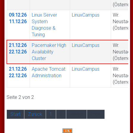
(Österrei
09.12.26
Linux Server
LinuxCampus
Wr.
11.12.26
System
Neustadt
Diagnose &
(Österrei
Tuning
21.12.26
Pacemaker High
LinuxCampus
Wr.
22.12.26
Availability
Neustadt
Cluster
(Österrei
21.12.26
Apache Tomcat
LinuxCampus
Wr.
22.12.26
Administration
Neustadt
(Österrei
Seite 2 von 2
Start
Zurück
1
2
Weiter
Ende