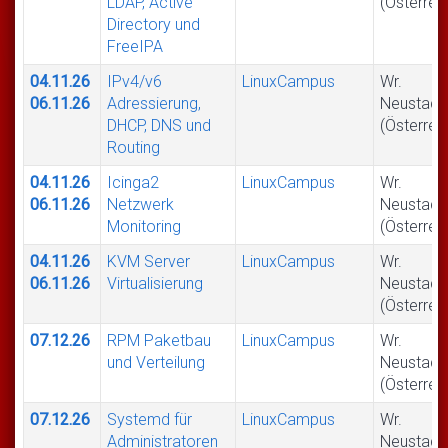
LDAP, Active
(Österrei
Directory und
FreeIPA
04.11.26
IPv4/v6
LinuxCampus
Wr.
06.11.26
Adressierung,
Neustadt
DHCP, DNS und
(Österrei
Routing
04.11.26
Icinga2
LinuxCampus
Wr.
06.11.26
Netzwerk
Neustadt
Monitoring
(Österrei
04.11.26
KVM Server
LinuxCampus
Wr.
06.11.26
Virtualisierung
Neustadt
(Österrei
07.12.26
RPM Paketbau
LinuxCampus
Wr.
und Verteilung
Neustadt
(Österrei
07.12.26
Systemd für
LinuxCampus
Wr.
Administratoren
Neustadt