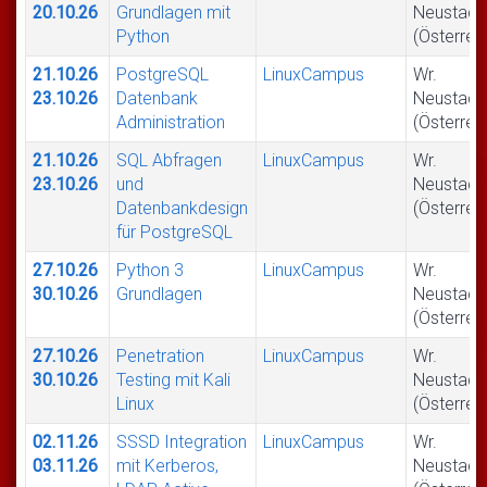
20.10.26
Grundlagen mit
Neustadt
Python
(Österrei
21.10.26
PostgreSQL
LinuxCampus
Wr.
23.10.26
Datenbank
Neustadt
Administration
(Österrei
21.10.26
SQL Abfragen
LinuxCampus
Wr.
23.10.26
und
Neustadt
Datenbankdesign
(Österrei
für PostgreSQL
27.10.26
Python 3
LinuxCampus
Wr.
30.10.26
Grundlagen
Neustadt
(Österrei
27.10.26
Penetration
LinuxCampus
Wr.
30.10.26
Testing mit Kali
Neustadt
Linux
(Österrei
02.11.26
SSSD Integration
LinuxCampus
Wr.
03.11.26
mit Kerberos,
Neustadt