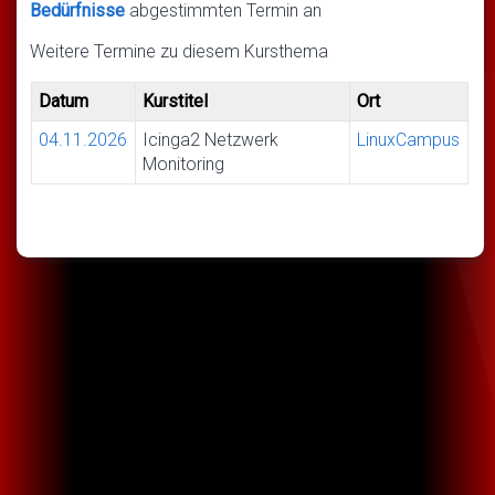
Bedürfnisse
abgestimmten Termin an
Weitere Termine zu diesem Kursthema
Datum
Kurstitel
Ort
04.11.2026
Icinga2 Netzwerk
LinuxCampus
Monitoring