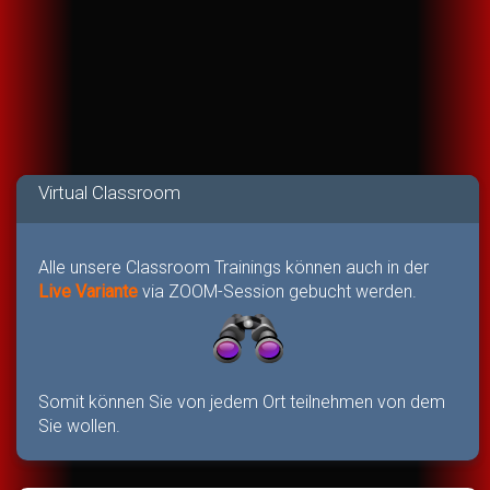
Virtual Classroom
Alle unsere Classroom Trainings können auch in der
Live Variante
via ZOOM-Session gebucht werden.
Somit können Sie von jedem Ort teilnehmen von dem
Sie wollen.