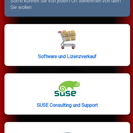
Somit können Sie von jedem Ort teilnehmen von dem
Sie wollen.
Software und Lizenzverkauf
SUSE Consulting und Support