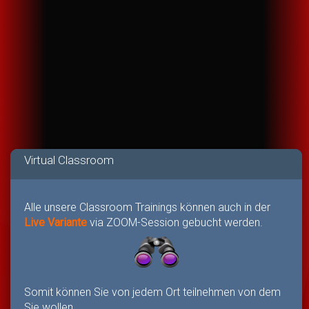
Virtual Classroom
Alle unsere Classroom Trainings können auch in der
Live Variante
via ZOOM-Session gebucht werden.
Somit können Sie von jedem Ort teilnehmen von dem
Sie wollen.