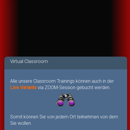
Virtual Classroom
Alle unsere Classroom Trainings können auch in der
Live Variante
via ZOOM-Session gebucht werden.
Somit können Sie von jedem Ort teilnehmen von dem
Sie wollen.