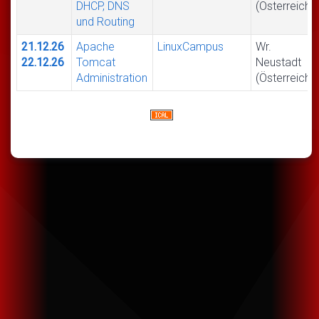
DHCP, DNS
(Österreich)
und Routing
21.12.26
Apache
LinuxCampus
Wr.
22.12.26
Tomcat
Neustadt
Administration
(Österreich)