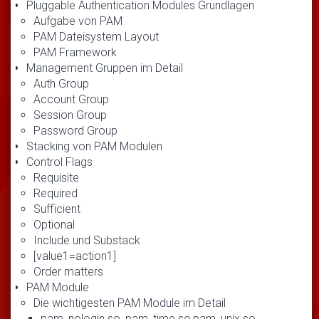
Pluggable Authentication Modules Grundlagen
Aufgabe von PAM
PAM Dateisystem Layout
PAM Framework
Management Gruppen im Detail
Auth Group
Account Group
Session Group
Password Group
Stacking von PAM Modulen
Control Flags
Requisite
Required
Sufficient
Optional
Include und Substack
[value1=action1]
Order matters
PAM Module
Die wichtigesten PAM Module im Detail
pam_nologin.so, pam_time.so,pam_unix.so,