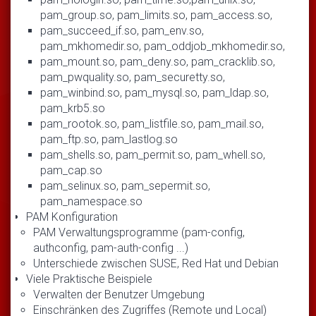
pam_group.so, pam_limits.so, pam_access.so,
pam_succeed_if.so, pam_env.so,
pam_mkhomedir.so, pam_oddjob_mkhomedir.so,
pam_mount.so, pam_deny.so, pam_cracklib.so,
pam_pwquality.so, pam_securetty.so,
pam_winbind.so, pam_mysql.so, pam_ldap.so,
pam_krb5.so
pam_rootok.so, pam_listfile.so, pam_mail.so,
pam_ftp.so, pam_lastlog.so
pam_shells.so, pam_permit.so, pam_whell.so,
pam_cap.so
pam_selinux.so, pam_sepermit.so,
pam_namespace.so
PAM Konfiguration
PAM Verwaltungsprogramme (pam-config,
authconfig, pam-auth-config ...)
Unterschiede zwischen SUSE, Red Hat und Debian
Viele Praktische Beispiele
Verwalten der Benutzer Umgebung
Einschränken des Zugriffes (Remote und Local)