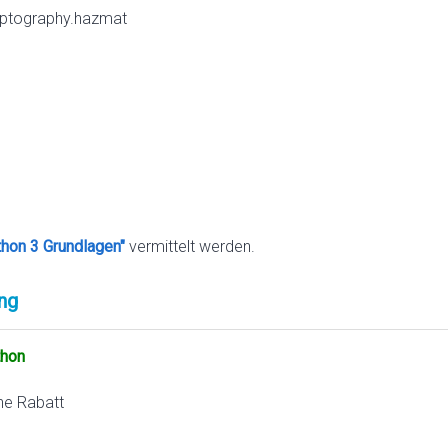
ryptography.hazmat
thon 3 Grundlagen"
vermittelt werden.
ng
thon
ne Rabatt