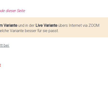
de dieser Seite
m Variante
und in der
Live Variante
übers Internet via ZOOM
lche Variante besser für sie passt.
t bei: