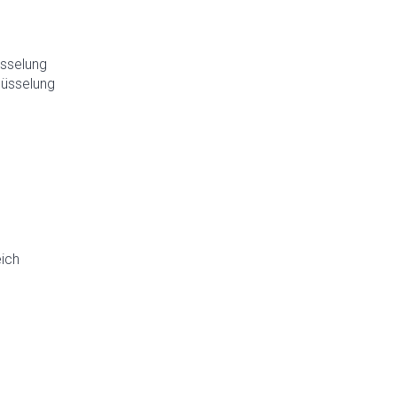
sselung
lüsselung
ich