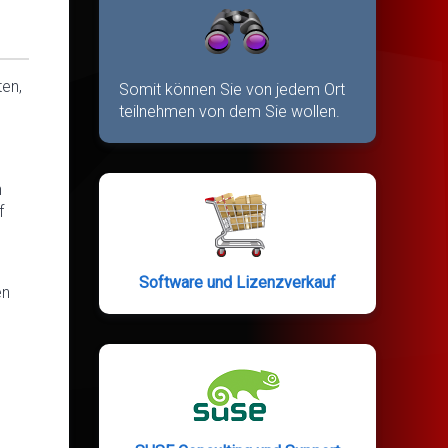
ten,
Somit können Sie von jedem Ort
teilnehmen von dem Sie wollen.
n
f
Software und Lizenzverkauf
en