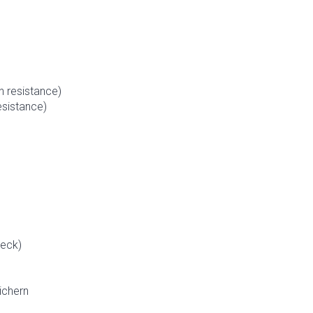
n resistance)
esistance)
heck)
ichern