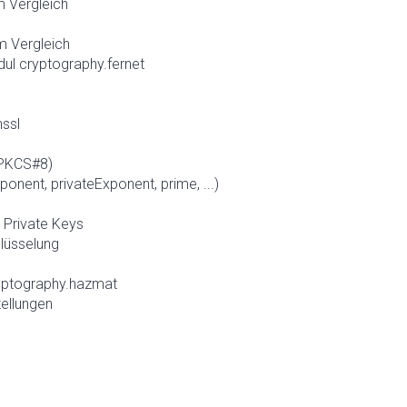
 Vergleich
m Vergleich
l cryptography.fernet
nssl
 PKCS#8)
ponent, privateExponent, prime, ...)
 Private Keys
lüsselung
ryptography.hazmat
tellungen