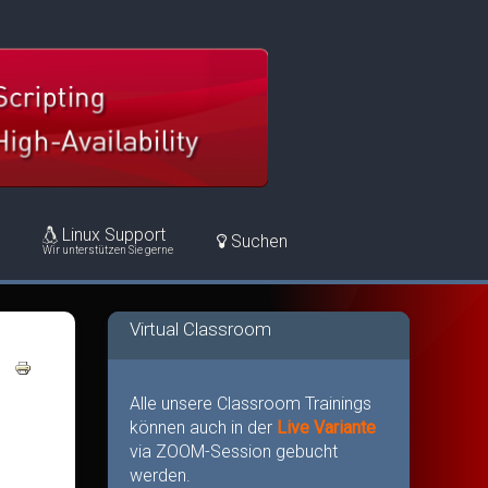
Linux Support
Suchen
Wir unterstützen Sie gerne
Virtual Classroom
Alle unsere Classroom Trainings
können auch in der
Live Variante
via ZOOM-Session gebucht
werden.