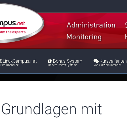
LinuxCampus.net
Bonus-System
Kursvarianten
r im Überblick
Unsere Rabatt Systeme
Von kurz bis intensiv
 Grundlagen mit