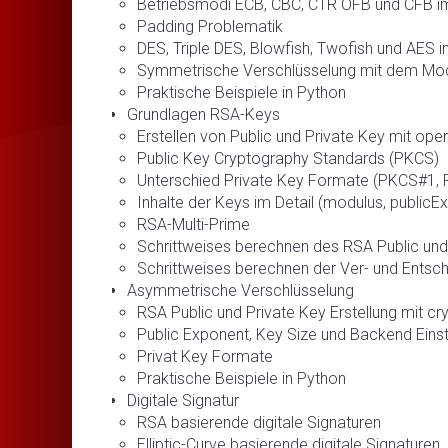
Betriebsmodi ECB, CBC, CTR OFB und CFB im
Padding Problematik
DES, Triple DES, Blowfish, Twofish und AES i
Symmetrische Verschlüsselung mit dem Modu
Praktische Beispiele in Python
Grundlagen RSA-Keys
Erstellen von Public und Private Key mit ope
Public Key Cryptography Standards (PKCS)
Unterschied Private Key Formate (PKCS#1,
Inhalte der Keys im Detail (modulus, publicEx
RSA-Multi-Prime
Schrittweises berechnen des RSA Public und
Schrittweises berechnen der Ver- und Entsch
Asymmetrische Verschlüsselung
RSA Public und Private Key Erstellung mit c
Public Exponent, Key Size und Backend Eins
Privat Key Formate
Praktische Beispiele in Python
Digitale Signatur
RSA basierende digitale Signaturen
Elliptic-Curve basierende digitale Signaturen