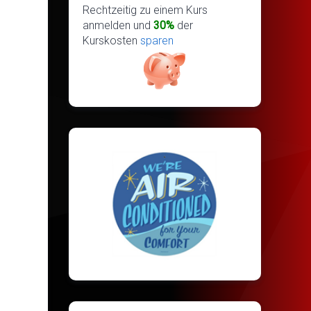
Rechtzeitig zu einem Kurs
anmelden und
30%
der
Kurskosten
sparen