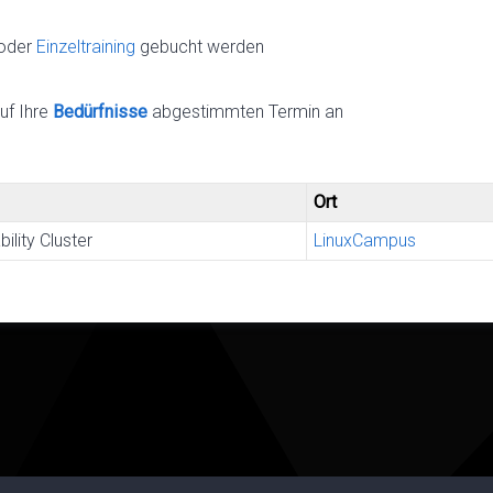
oder
Einzeltraining
gebucht werden
uf Ihre
Bedürfnisse
abgestimmten Termin an
Ort
ility Cluster
LinuxCampus