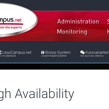
LinuxCampus.net
Bonus-System
Kursvarianten
r im Überblick
Unsere Rabatt Systeme
Von kurz bis intensiv
 Availability