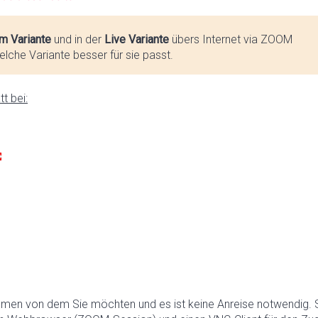
m Variante
und in der
Live Variante
übers Internet via ZOOM
lche Variante besser für sie passt.
t bei:
hmen von dem Sie möchten und es ist keine Anreise notwendig. 