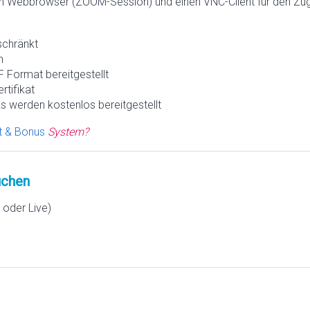
n Webbrowser (ZOOM-Session) und einen VNC-Client für den Zugr
schränkt
h
 Format bereitgestellt
rtifikat
s werden kostenlos bereitgestellt
t & Bonus
System?
chen
oder Live)