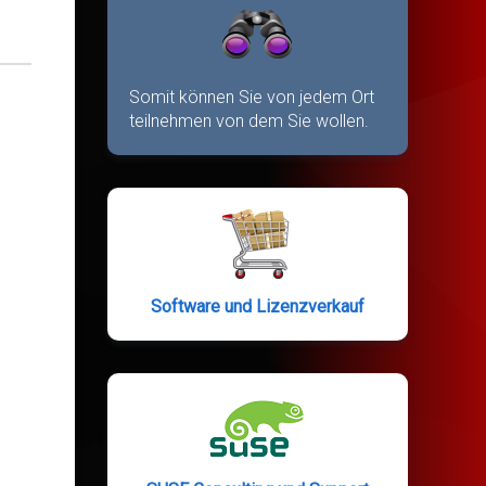
Somit können Sie von jedem Ort
teilnehmen von dem Sie wollen.
Software und Lizenzverkauf