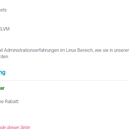
sets
 CLVM
it Administrationserfahrungen im Linux Bereich, wie sie in unsere
rden.
ng
ter
ne Rabatt
de dieser Seite