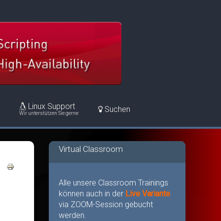
Linux Support
Suchen
Wir unterstützen Sie gerne
Virtual Classroom
Alle unsere Classroom Trainings
können auch in der
Live Variante
via ZOOM-Session gebucht
werden.