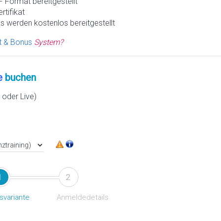
 Format bereitgestellt
rtifikat
s werden kostenlos bereitgestellt
t & Bonus
System?
e
buchen
oder Live)
1
2
svariante
Anmeldedetails