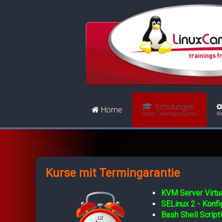
Schulungen
Home
Unser Trainingsangebot
Wi
Kurse mit Termingarantie
KVM Server Virtua
SELinux 2 - Konf
Bash Shell Script