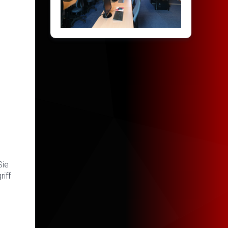
Sie
iff