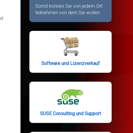
Somit können Sie von jedem Ort
teilnehmen von dem Sie wollen.
it
Software und Lizenzverkauf
SUSE Consulting und Support