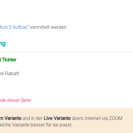
hon 3 Aufbau
" vermittelt werden.
ng
 Tkinter
ne Rabatt
de dieser Seite
m Variante
und in der
Live Variante
übers Internet via ZOOM
lche Variante besser für sie passt.