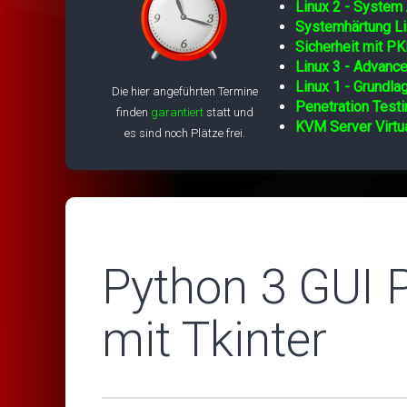
Linux 2 - System 
Systemhärtung Li
Sicherheit mit PK
Linux 3 - Advance
Linux 1 - Grundla
Die hier angeführten Termine
Penetration Testi
finden
garantiert
statt und
KVM Server Virtua
es sind noch Plätze frei.
Python 3 GUI
mit Tkinter