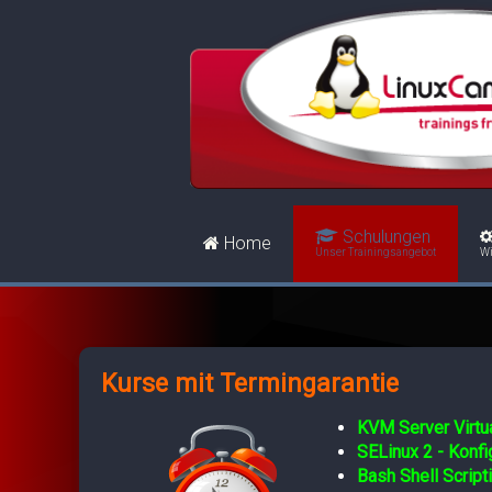
Schulungen
Home
Unser Trainingsangebot
Wi
Kurse mit Termingarantie
KVM Server Virtua
SELinux 2 - Konf
Bash Shell Script