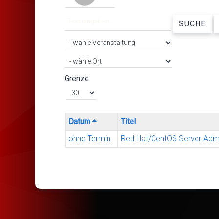
SUCHE
Grenze
Datum
Titel
ohne Termin
Red Hat/CentOS Server Admi