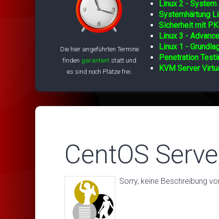
Linux 2 - System 
Systemhärtung Li
Sicherheit mit PK
Linux 3 - Advance
Linux 1 - Grundla
Die hier angeführten Termine
Penetration Testi
finden
garantiert
statt und
KVM Server Virtua
es sind noch Plätze frei.
CentOS Serve
Sorry, keine Beschreibung v