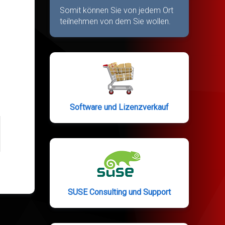
Somit können Sie von jedem Ort
teilnehmen von dem Sie wollen.
Software und Lizenzverkauf
SUSE Consulting und Support