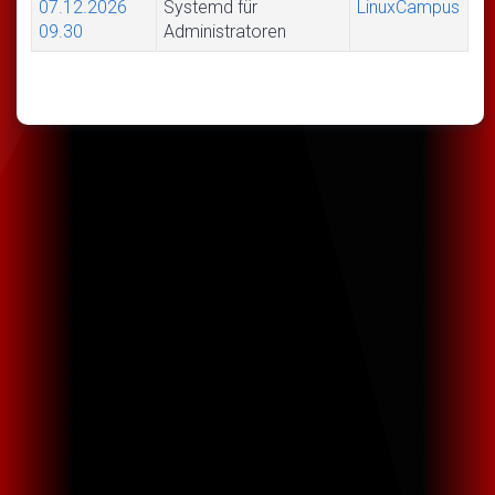
07.12.2026
Systemd für
LinuxCampus
09.30
Administratoren