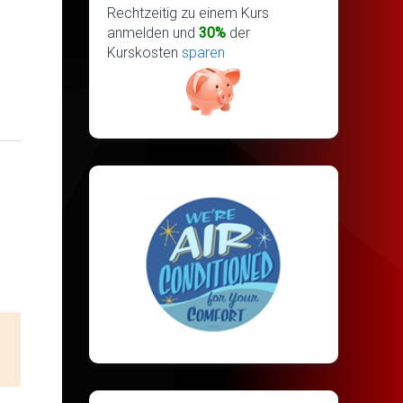
Rechtzeitig zu einem Kurs
anmelden und
30%
der
Kurskosten
sparen