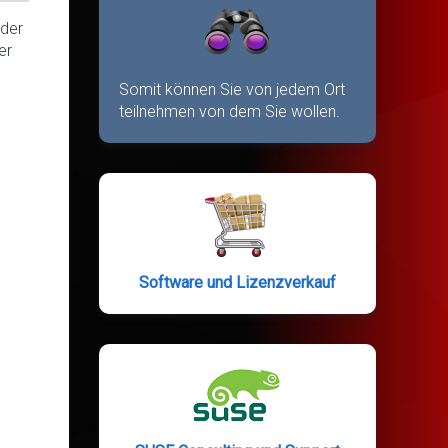
eder
er
Somit können Sie von jedem Ort
teilnehmen von dem Sie wollen.
Software und Lizenzverkauf