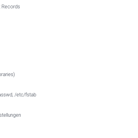
t Records
raries)
asswd, /etc/fstab
stellungen