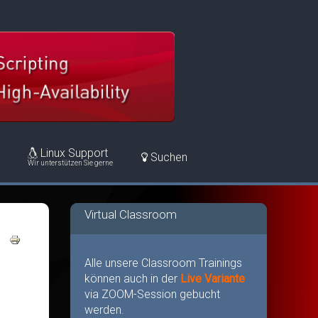
Linux Support
Suchen
Wir unterstützen Sie gerne
Virtual Classroom
Alle unsere Classroom Trainings
können auch in der
Live Variante
via ZOOM-Session gebucht
werden.