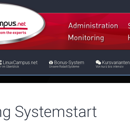
LinuxCampus.net
Bonus-System
Kursvarianten
r im Überblick
Unsere Rabatt Systeme
Von kurz bis intensiv
ng Systemstart