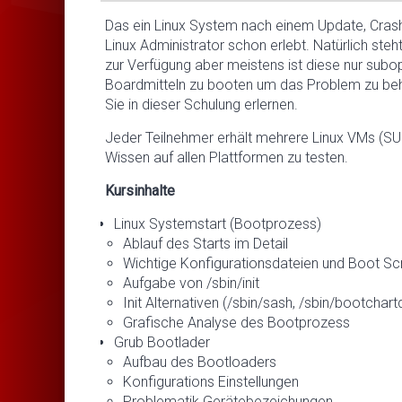
Das ein Linux System nach einem Update, Crash o
Linux Administrator schon erlebt. Natürlich ste
zur Verfügung aber meistens ist diese nur subop
Boardmitteln zu booten um das Problem zu beh
Sie in dieser Schulung erlernen.
Jeder Teilnehmer erhält mehrere Linux VMs (SUS
Wissen auf allen Plattformen zu testen.
Kursinhalte
Linux Systemstart (Bootprozess)
Ablauf des Starts im Detail
Wichtige Konfigurationsdateien und Boot Scr
Aufgabe von /sbin/init
Init Alternativen (/sbin/sash, /sbin/bootchartd,
Grafische Analyse des Bootprozess
Grub Bootlader
Aufbau des Bootloaders
Konfigurations Einstellungen
Problematik Gerätebezeichungen