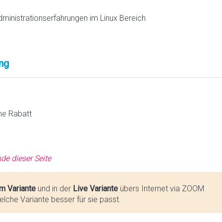
dministrationserfahrungen im Linux Bereich
ng
ne Rabatt
de dieser Seite
m Variante
und in der
Live Variante
übers Internet via ZOOM
lche Variante besser für sie passt.