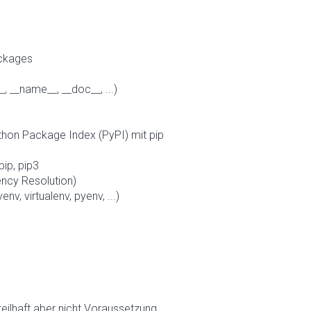
ackages
_, __name__, __doc__, ...)
thon Package Index (PyPI) mit pip
pip, pip3
ncy Resolution)
nv, virtualenv, pyenv, ...)
eilhaft aber nicht Voraussetzung