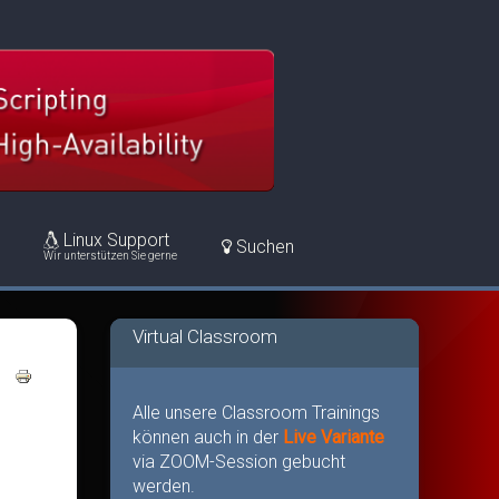
Linux Support
Suchen
Wir unterstützen Sie gerne
Virtual Classroom
Alle unsere Classroom Trainings
können auch in der
Live Variante
via ZOOM-Session gebucht
werden.