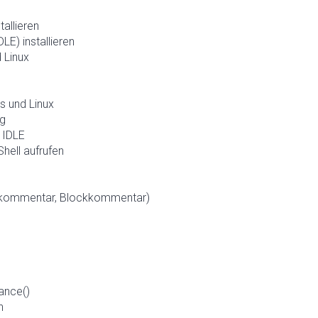
allieren
E) installieren
 Linux
s und Linux
ng
 IDLE
hell aufrufen
enkommentar, Blockkommentar)
ance()
n