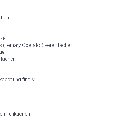
ython
lse
ns (Ternary Operator) vereinfachen
nue
nfachen
cept und finally
en Funktionen