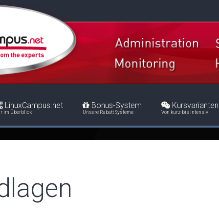
LinuxCampus.net
Bonus-System
Kursvarianten
r im Überblick
Unsere Rabatt Systeme
Von kurz bis intensiv
dlagen