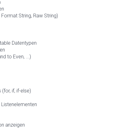
n
en
 Format String, Raw String)
table Datentypen
ren
d to Even, ...)
r, if, if-else)
d Listenelementen
ion anzeigen