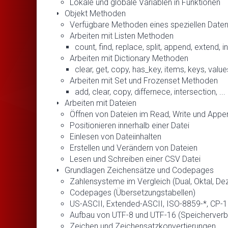
Lokale und globale Variablen in Funktionen
Objekt Methoden
Verfügbare Methoden eines speziellen Daten
Arbeiten mit Listen Methoden
count, find, replace, split, append, extend, i
Arbeiten mit Dictionary Methoden
clear, get, copy, has_key, items, keys, values
Arbeiten mit Set und Frozenset Methoden
add, clear, copy, differnece, intersection, ...
Arbeiten mit Dateien
Öffnen von Dateien im Read, Write und App
Positionieren innerhalb einer Datei
Einlesen von Dateiinhalten
Erstellen und Verändern von Dateien
Lesen und Schreiben einer CSV Datei
Grundlagen Zeichensätze und Codepages
Zahlensysteme im Vergleich (Dual, Oktal, De
Codepages (Übersetzungstabellen)
US-ASCII, Extended-ASCII, ISO-8859-*, CP-
Aufbau von UTF-8 und UTF-16 (Speicherverbr
Zeichen und Zeichensatzkonvertierungen