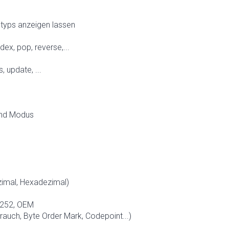
typs anzeigen lassen
ndex, pop, reverse,...
, update, ...
end Modus
zimal, Hexadezimal)
1252, OEM
auch, Byte Order Mark, Codepoint...)