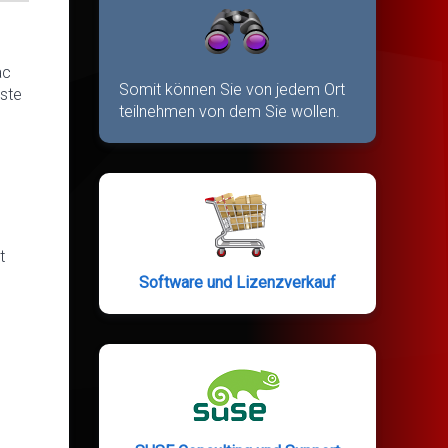
ac
Somit können Sie von jedem Ort
nste
teilnehmen von dem Sie wollen.
t
Software und Lizenzverkauf