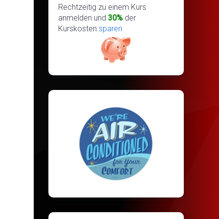
Rechtzeitig zu einem Kurs
anmelden und
30%
der
Kurskosten
sparen