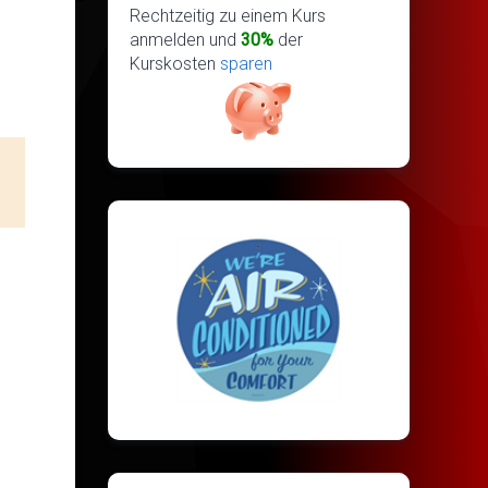
Rechtzeitig zu einem Kurs
anmelden und
30%
der
Kurskosten
sparen