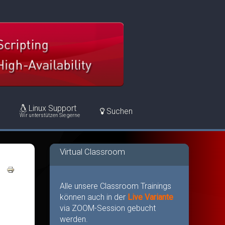
Linux Support
Suchen
Wir unterstützen Sie gerne
Virtual Classroom
Alle unsere Classroom Trainings
können auch in der
Live Variante
via ZOOM-Session gebucht
werden.