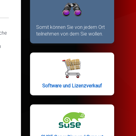
Somit können Sie von jedem Ort
iche
teilnehmen von dem Sie wollen.
n
Software und Lizenzverkauf