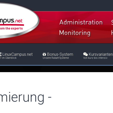
LinuxCampus.net
Bonus-System
Kursvarianten
r im Überblick
Unsere Rabatt Systeme
Von kurz bis intensiv
ierung -