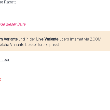
ne Rabatt
de dieser Seite
m Variante
und in der
Live Variante
übers Internet via ZOOM
lche Variante besser für sie passt.
t bei: