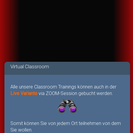
Virtual Classroom
Alle unsere Classroom Trainings können auch in der
Live Variante
via ZOOM-Session gebucht werden.
Somit können Sie von jedem Ort teilnehmen von dem
Sie wollen.