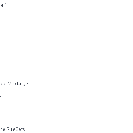
onf
mote Meldungen
l
che RuleSets