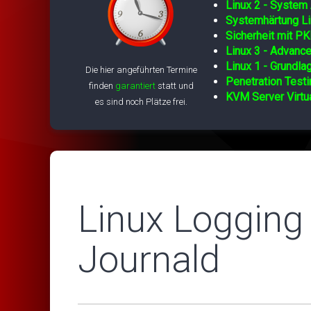
Linux 2 - System 
Systemhärtung Li
Sicherheit mit PK
Linux 3 - Advance
Linux 1 - Grundla
Die hier angeführten Termine
Penetration Testi
finden
garantiert
statt und
KVM Server Virtua
es sind noch Plätze frei.
Linux Logging
Journald