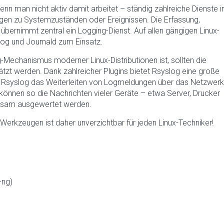
nn man nicht aktiv damit arbeitet – ständig zahlreiche Dienste 
ngen zu Systemzuständen oder Ereignissen. Die Erfassung,
bernimmt zentral ein Logging-Dienst. Auf allen gängigen Linux-
og und Journald zum Einsatz.
echanismus moderner Linux-Distributionen ist, sollten die
ätzt werden. Dank zahlreicher Plugins bietet Rsyslog eine große
t Rsyslog das Weiterleiten von Logmeldungen über das Netzwerk
können so die Nachrichten vieler Geräte – etwa Server, Drucker
nsam ausgewertet werden.
erkzeugen ist daher unverzichtbar für jeden Linux-Techniker!
-ng)