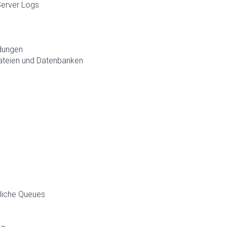
Server Logs
dungen
dateien und Datenbanken
dliche Queues