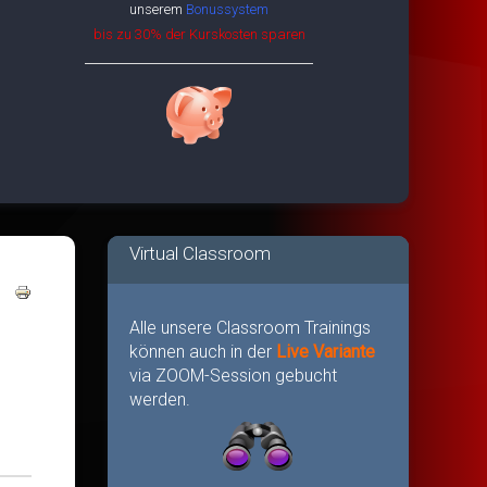
unserem
Bonussystem
bis zu 30% der Kurskosten sparen
Virtual Classroom
Alle unsere Classroom Trainings
können auch in der
Live Variante
via ZOOM-Session gebucht
werden.