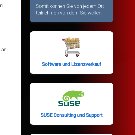
im
Somit können Sie von jedem Ort
teilnehmen von dem Sie wollen.
 an
Software und Lizenzverkauf
SUSE Consulting und Support