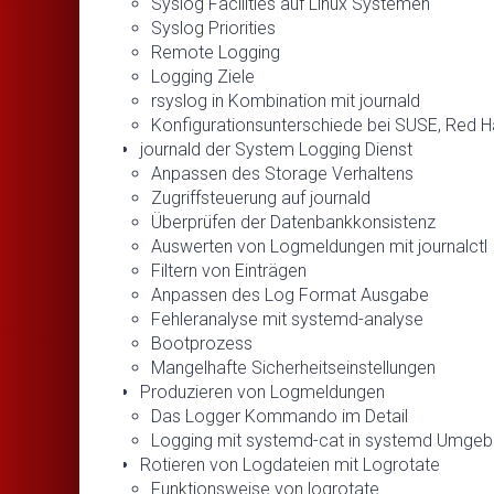
Syslog Facilities auf Linux Systemen
Syslog Priorities
Remote Logging
Logging Ziele
rsyslog in Kombination mit journald
Konfigurationsunterschiede bei SUSE, Red H
journald der System Logging Dienst
Anpassen des Storage Verhaltens
Zugriffsteuerung auf journald
Überprüfen der Datenbankkonsistenz
Auswerten von Logmeldungen mit journalctl
Filtern von Einträgen
Anpassen des Log Format Ausgabe
Fehleranalyse mit systemd-analyse
Bootprozess
Mangelhafte Sicherheitseinstellungen
Produzieren von Logmeldungen
Das Logger Kommando im Detail
Logging mit systemd-cat in systemd Umge
Rotieren von Logdateien mit Logrotate
Funktionsweise von logrotate