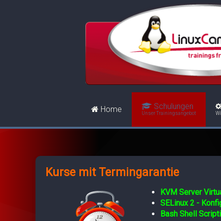
Schulungen
Home
Unser Trainingsangebot
Wi
Kurse mit Termingarantie
KVM Server Virtua
SELinux 2 - Konf
Bash Shell Script