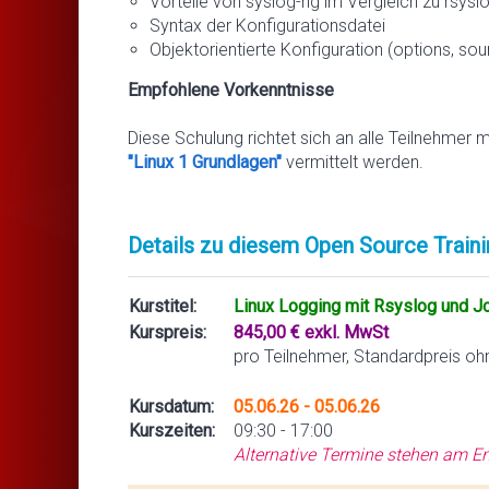
Vorteile von syslog-ng im Vergleich zu rsysl
Syntax der Konfigurationsdatei
Objektorientierte Konfiguration (options, sourc
Empfohlene Vorkenntnisse
Diese Schulung richtet sich an alle Teilnehmer 
"Linux 1 Grundlagen"
vermittelt werden.
Details zu diesem Open Source Traini
Kurstitel:
Linux Logging mit Rsyslog und J
Kurspreis:
845,00 € exkl. MwSt
pro Teilnehmer, Standardpreis oh
Kursdatum:
05.06.26 - 05.06.26
Kurszeiten:
09:30 - 17:00
Alternative Termine stehen am En