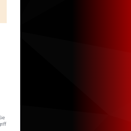
Sie
iff