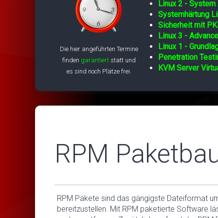
Linux 2 - System 
Systemhärtung Li
Sicherheit mit PK
Linux 3 - Advance
Linux 1 - Grundla
Die hier angeführten Termine
Penetration Testi
finden
garantiert
statt und
KVM Server Virtua
es sind noch Plätze frei.
RPM Paketbau 
RPM Pakete sind das gängigste Dateiformat um
bereitzustellen. Mit RPM paketierte Software lä