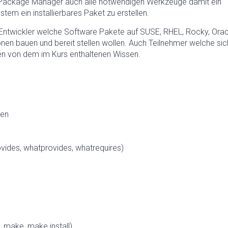
 Package Manager auch alle notwendigen Werkzeuge damit ein
em ein installierbares Paket zu erstellen.
d Entwickler welche Software Pakete auf SUSE, RHEL, Rocky, Orac
nen bauen und bereit stellen wollen. Auch Teilnehmer welche sic
ieren von dem im Kurs enthaltenen Wissen.
ren
vides, whatprovides, whatrequires)
 make, make install)