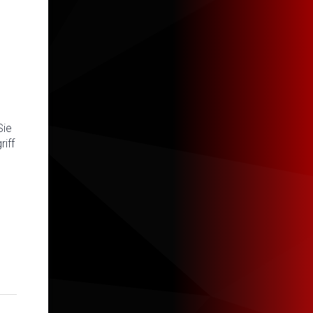
Sie
iff