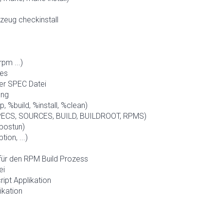
zeug checkinstall
pm ...)
hes
er SPEC Datei
ung
, %build, %install, %clean)
SPECS, SOURCES, BUILD, BUILDROOT, RPMS)
%postun)
on, ...)
für den RPM Build Prozess
ei
ript Applikation
ikation