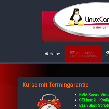
Schulungen
Home
Unser Trainingsangebot
Wi
Kurse mit Termingarantie
KVM Server Virtua
SELinux 2 - Konf
Bash Shell Script