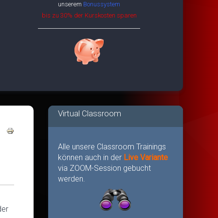
unserem
Bonussystem
bis zu 30% der Kurskosten sparen
Virtual Classroom
Alle unsere Classroom Trainings
können auch in der
Live Variante
via ZOOM-Session gebucht
werden.
der