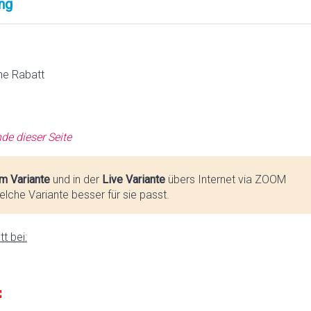
ng
ne Rabatt
de dieser Seite
m Variante
und in der
Live Variante
übers Internet via ZOOM
lche Variante besser für sie passt.
t bei: