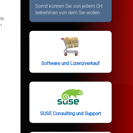
Somit können Sie von jedem Ort
teilnehmen von dem Sie wollen.
le
h
Software und Lizenzverkauf
SUSE Consulting und Support