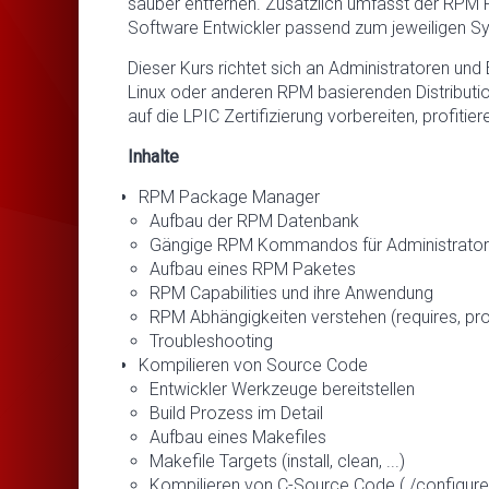
sauber entfernen. Zusätzlich umfasst der RPM
Software Entwickler passend zum jeweiligen Syst
Dieser Kurs richtet sich an Administratoren un
Linux oder anderen RPM basierenden Distributio
auf die LPIC Zertifizierung vorbereiten, profit
Inhalte
RPM Package Manager
Aufbau der RPM Datenbank
Gängige RPM Kommandos für Administrato
Aufbau eines RPM Paketes
RPM Capabilities und ihre Anwendung
RPM Abhängigkeiten verstehen (requires, pro
Troubleshooting
Kompilieren von Source Code
Entwickler Werkzeuge bereitstellen
Build Prozess im Detail
Aufbau eines Makefiles
Makefile Targets (install, clean, ...)
Kompilieren von C-Source Code (./configure,