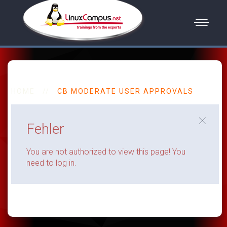
HOME
CB MODERATE USER APPROVALS
Fehler
You are not authorized to view this page! You
need to log in.