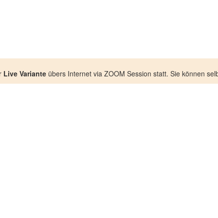
r
Live Variante
übers Internet via ZOOM Session statt. Sie können selb