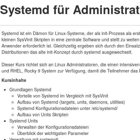
Systemd für Administra
Systemd ist ein Dämon für Linux-Systeme, der als init-Prozess als e
kleinen SysVinit Skripten in eine zentrale Software und stellt zu we
Anwender erforderlich ist. Gleichzeitig ergeben sich durch den Eins
Distributionen das alte init-Konzept durch systemd ausgewechselt.
Dieser Kurs richtet sich an Linux Administratoren, die einen intens
und RHEL, Rocky 9 System zur Verfügung, damit die Teilnehmer das Er
Kursinhalte
Grundlagen Systemd
Vorteile von Systemd im Vergleich mit SysVinit
Aufbau von Systemd (targets, units, daemons, utilities)
Systemd Konfigurationsdateien unter /etc/systemd/
Aufbau von Units Skripten
Systemd Units
Verwalten der Konfigurationsdateien
Überblick der wichtigsten Parameter
Verwaltung mit systemctl