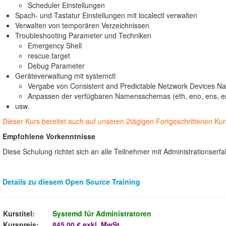
Scheduler Einstellungen
Spach- und Tastatur Einstellungen mit localectl verwalten
Verwalten von temporären Verzeichnissen
Troubleshooting Parameter und Techniken
Emergency Shell
rescue.target
Debug Parameter
Geräteverwaltung mit systemctl
Vergabe von Consistent and Predictable Netzwork Devices N
Anpassen der verfügbaren Namensschemas (eth, eno, ens, en
usw.
Dieser Kurs bereitet auch auf unseren 2tägigen Fortgeschrittenen K
Empfohlene Vorkenntnisse
Diese Schulung richtet sich an alle Teilnehmer mit Administrationser
Details zu diesem Open Source Training
Kurstitel:
Systemd für Administratoren
Kurspreis:
845,00 € exkl. MwSt