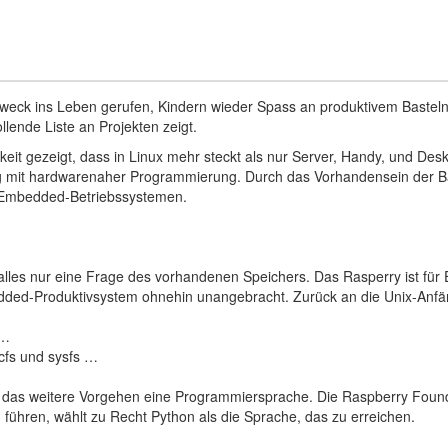
eck ins Leben gerufen, Kindern wieder Spass an produktivem Basteln 
llende Liste an Projekten zeigt.
ichkeit gezeigt, dass in Linux mehr steckt als nur Server, Handy, und 
g mit hardwarenaher Programmierung. Durch das Vorhandensein der Basi
" Embedded-Betriebssystemen.
alles nur eine Frage des vorhandenen Speichers. Das Rasperry ist für
edded-Produktivsystem ohnehin unangebracht. Zurück an die Unix-Anf
 …
ocfs und sysfs …
r das weitere Vorgehen eine Programmiersprache. Die Raspberry Founda
ühren, wählt zu Recht Python als die Sprache, das zu erreichen.