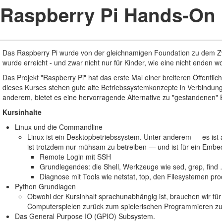
Raspberry Pi Hands-On
Das Raspberry Pi wurde von der gleichnamigen Foundation zu dem Zw
wurde erreicht - und zwar nicht nur für Kinder, wie eine nicht enden wo
Das Projekt "Raspberry Pi" hat das erste Mal einer breiteren Öffentl
dieses Kurses stehen gute alte Betriebssystemkonzepte in Verbindun
anderem, bietet es eine hervorragende Alternative zu "gestandenen
Kursinhalte
Linux und die Commandline
Linux ist ein Desktopbetriebssystem. Unter anderem — es ist 
ist trotzdem nur mühsam zu betreiben — und ist für ein Emb
Remote Login mit SSH
Grundlegendes: die Shell, Werkzeuge wie sed, grep, find
Diagnose mit Tools wie netstat, top, den Filesystemen pr
Python Grundlagen
Obwohl der Kursinhalt sprachunabhängig ist, brauchen wir fü
Computerspielen zurück zum spielerischen Programmieren zu f
Das General Purpose IO (GPIO) Subsystem.