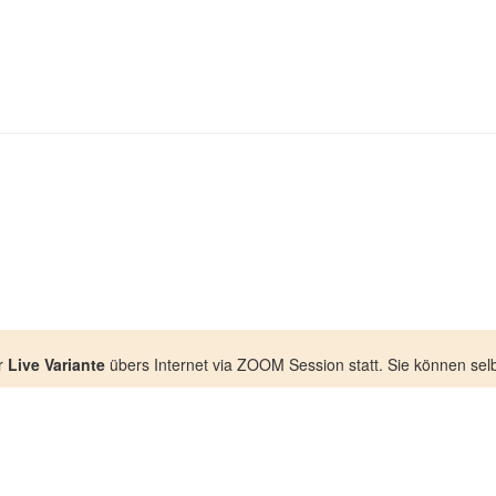
r
Live Variante
übers Internet via ZOOM Session statt. Sie können selb