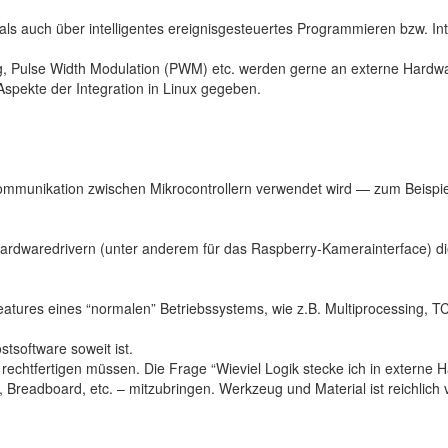
ls auch über intelligentes ereignisgesteuertes Programmieren bzw. Int
Pulse Width Modulation (PWM) etc. werden gerne an externe Hardware 
Aspekte der Integration in Linux gegeben.
ommunikation zwischen Mikrocontrollern verwendet wird — zum Beispiel im
waredrivern (unter anderem für das Raspberry-Kamerainterface) die 
ures eines “normalen” Betriebssystems, wie z.B. Multiprocessing, TCP
stsoftware soweit ist.
rechtfertigen müssen. Die Frage “Wieviel Logik stecke ich in externe
, Breadboard, etc. – mitzubringen. Werkzeug und Material ist reichli