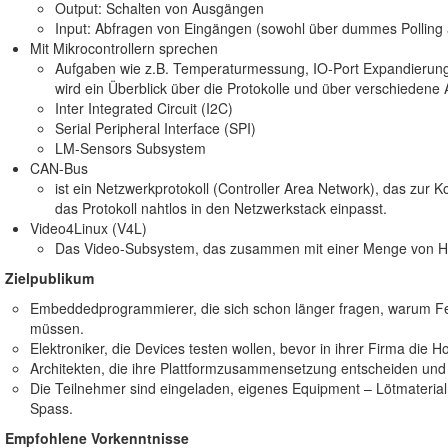
Output: Schalten von Ausgängen
Input: Abfragen von Eingängen (sowohl über dummes Polling a
Mit Mikrocontrollern sprechen
Aufgaben wie z.B. Temperaturmessung, IO-Port Expandierung, 
wird ein Überblick über die Protokolle und über verschiedene 
Inter Integrated Circuit (I2C)
Serial Peripheral Interface (SPI)
LM-Sensors Subsystem
CAN-Bus
ist ein Netzwerkprotokoll (Controller Area Network), das zur K
das Protokoll nahtlos in den Netzwerkstack einpasst.
Video4Linux (V4L)
Das Video-Subsystem, das zusammen mit einer Menge von Hard
Zielpublikum
Embeddedprogrammierer, die sich schon länger fragen, warum Feat
müssen.
Elektroniker, die Devices testen wollen, bevor in ihrer Firma die Ho
Architekten, die ihre Plattformzusammensetzung entscheiden und 
Die Teilnehmer sind eingeladen, eigenes Equipment – Lötmaterial
Spass.
Empfohlene Vorkenntnisse