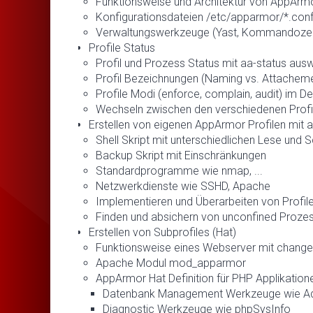
Funktionsweise und Architektur von AppArm
Konfigurationsdateien /etc/apparmor/*.con
Verwaltungswerkzeuge (Yast, Kommandozeil
Profile Status
Profil und Prozess Status mit aa-status aus
Profil Bezeichnungen (Naming vs. Attacheme
Profile Modi (enforce, complain, audit) im Det
Wechseln zwischen den verschiedenen Profi
Erstellen von eigenen AppArmor Profilen mit 
Shell Skript mit unterschiedlichen Lese und S
Backup Skript mit Einschränkungen
Standardprogramme wie nmap, ...
Netzwerkdienste wie SSHD, Apache
Implementieren und Überarbeiten von Profil
Finden und absichern von unconfined Proze
Erstellen von Subprofiles (Hat)
Funktionsweise eines Webserver mit change_
Apache Modul mod_apparmor
AppArmor Hat Definition für PHP Applikation
Datenbank Management Werkzeuge wie A
Diagnostic Werkzeuge wie phpSysInfo