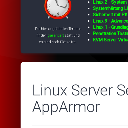
Linux 2 - System 
Systemhärtung Li
Sicherheit mit PK
Linux 3 - Advance
Linux 1 - Grundla
Die hier angeführten Termine
Penetration Testi
finden
garantiert
statt und
KVM Server Virtua
es sind noch Plätze frei.
Linux Server S
AppArmor