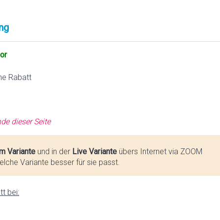
ng
or
ne Rabatt
de dieser Seite
m Variante
und in der
Live Variante
übers Internet via ZOOM
lche Variante besser für sie passt.
t bei: