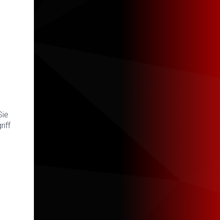
Sie
iff