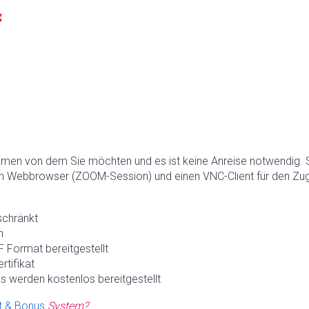
hmen von dem Sie möchten und es ist keine Anreise notwendig. 
n Webbrowser (ZOOM-Session) und einen VNC-Client für den Zugr
schränkt
h
 Format bereitgestellt
rtifikat
s werden kostenlos bereitgestellt
t & Bonus
System?