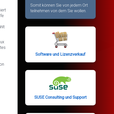
Somit können Sie von jedem Ort
iert
teilnehmen von dem Sie wollen.
ufe
hlt
nux
etes
Software und Lizenzverkauf
von
SUSE Consulting und Support