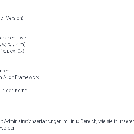
or Version)
erzeichnisse
w, a, l, k, m)
, i, cx, Cx)
lemen
dem Audit Framework
 in den Kernel
mit Administrationserfahrungen im Linux Bereich, wie sie in unser
 werden.