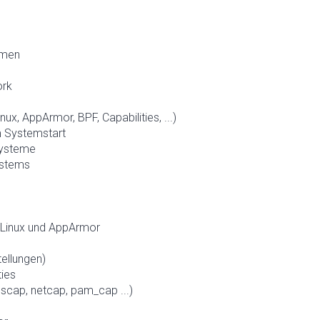
emen
ork
x, AppArmor, BPF, Capabilities, ...)
 Systemstart
Systeme
ystems
ELinux und AppArmor
tellungen)
ties
pscap, netcap, pam_cap ...)