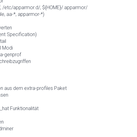
or
f, /etc/apparmor.d/, ${HOME}/.apparmor/
e, aa-*, apparmor-*)
werten
nt Specification)
ail
l Modi
aa-genprof
chreibzugriffen
en aus dem extra-profiles Paket
ssen
hat Funktionalität
en
dminer