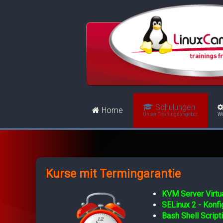
Schulungen
Home
Unser Trainingsangebot
Wi
Kurse mit Termingarantie
KVM Server Virtua
SELinux 2 - Konf
Bash Shell Script