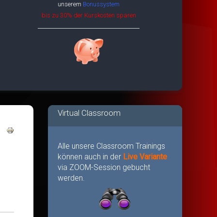
unserem
Bonussystem
bis zu 30% der Kurskosten sparen
Virtual Classroom
Alle unsere Classroom Trainings
können auch in der
Live Variante
via ZOOM-Session gebucht
werden.