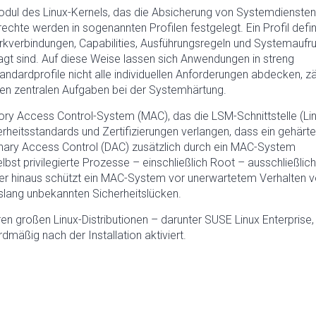
modul des Linux-Kernels, das die Absicherung von Systemdiensten
echte werden in sogenannten Profilen festgelegt. Ein Profil defin
rkverbindungen, Capabilities, Ausführungsregeln und Systemaufr
agt sind. Auf diese Weise lassen sich Anwendungen in streng
andardprofile nicht alle individuellen Anforderungen abdecken, zä
den zentralen Aufgaben bei der Systemhärtung.
ry Access Control-System (MAC), das die LSM-Schnittstelle (Li
erheitsstandards und Zertifizierungen verlangen, dass ein gehärt
nary Access Control (DAC) zusätzlich durch ein MAC-System
elbst privilegierte Prozesse – einschließlich Root – ausschließlich
über hinaus schützt ein MAC-System vor unerwartetem Verhalten 
slang unbekannten Sicherheitslücken.
en großen Linux-Distributionen – darunter SUSE Linux Enterprise,
mäßig nach der Installation aktiviert.