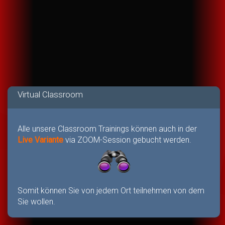
Virtual Classroom
Alle unsere Classroom Trainings können auch in der
Live Variante
via ZOOM-Session gebucht werden.
Somit können Sie von jedem Ort teilnehmen von dem
Sie wollen.