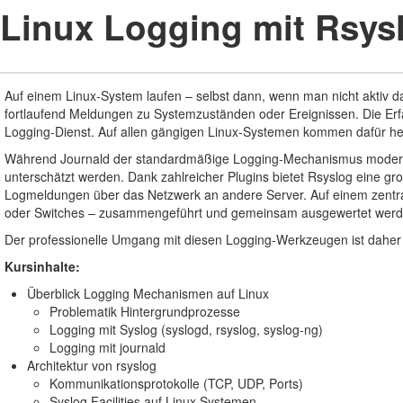
Linux Logging mit Rsys
Auf einem Linux-System laufen – selbst dann, wenn man nicht aktiv da
fortlaufend Meldungen zu Systemzuständen oder Ereignissen. Die Er
Logging-Dienst. Auf allen gängigen Linux-Systemen kommen dafür he
Während Journald der standardmäßige Logging-Mechanismus moderner L
unterschätzt werden. Dank zahlreicher Plugins bietet Rsyslog eine gr
Logmeldungen über das Netzwerk an andere Server. Auf einem zentral
oder Switches – zusammengeführt und gemeinsam ausgewertet werd
Der professionelle Umgang mit diesen Logging-Werkzeugen ist daher u
Kursinhalte:
Überblick Logging Mechanismen auf Linux
Problematik Hintergrundprozesse
Logging mit Syslog (syslogd, rsyslog, syslog-ng)
Logging mit journald
Architektur von rsyslog
Kommunikationsprotokolle (TCP, UDP, Ports)
Syslog Facilities auf Linux Systemen