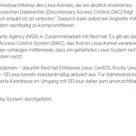
rheitsarchitektur des Linux-Kernels, die ein deutlich erweitertes
lassischen Dateirechte (Discretionary Access Control, DAC) folgt
ch erlaubt ist, ist verboten." Dadurch kann selbst ein Angreifer mi
tem nachhaltig zu kompromittieren.
rity Agency (NSA) in Zusammenarbeit mit Red Hat. Es gilt als da
-Access-Control-System (MAC), das fest im Linux-Kernel veranker
ngen verlangen mittlerweile, dass ein gehärtetes Linux-System nic
stem setzt.
ibutionen – darunter Red Hat Enterprise Linux, CentOS, Rocky Linu
 SELinux bereits standardmäßig aktiviert aus. Für Administrator
ierte Kenntnisse im Umgang mit SELinux daher zum unverzichtba
cky-System durchgeführt.