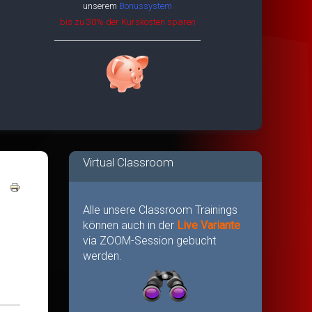
unserem
Bonussystem
bis zu 30% der Kurskosten sparen
Virtual Classroom
Alle unsere Classroom Trainings
können auch in der
Live Variante
via ZOOM-Session gebucht
werden.