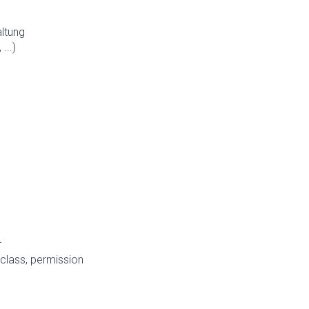
ltung
...)
r
 class, permission