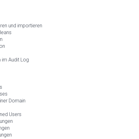
en und importieren
oleans
rn
con
 im Audit Log
s
sses
einer Domain
ined Users
lungen
ungen
lungen