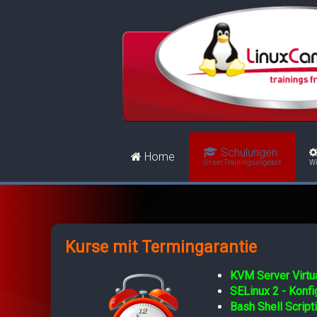
Schulungen
Home
Unser Trainingsangebot
Wi
Kurse mit Termingarantie
KVM Server Virtua
SELinux 2 - Konf
Bash Shell Script