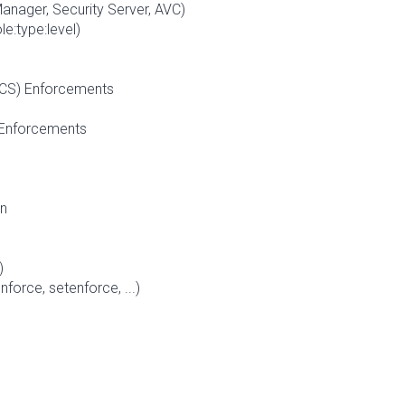
Manager, Security Server, AVC)
e:type:level)
(MCS) Enforcements
) Enforcements
en
)
orce, setenforce, ...)