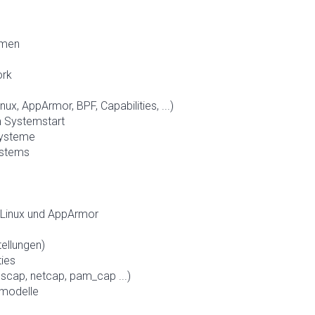
emen
ork
x, AppArmor, BPF, Capabilities, ...)
 Systemstart
Systeme
ystems
ELinux und AppArmor
tellungen)
ties
pscap, netcap, pam_cap ...)
smodelle