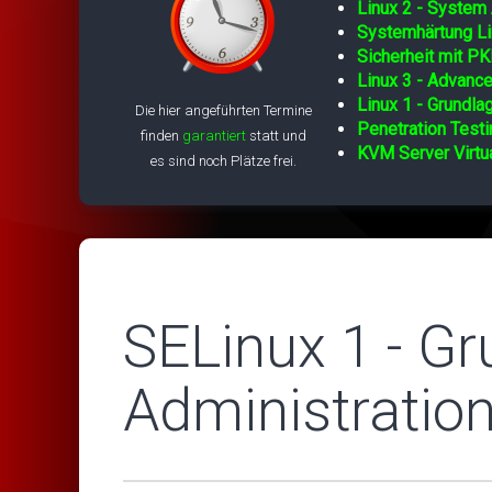
Linux 2 - System 
Systemhärtung Li
Sicherheit mit PK
Linux 3 - Advance
Linux 1 - Grundla
Die hier angeführten Termine
Penetration Testi
finden
garantiert
statt und
KVM Server Virtua
es sind noch Plätze frei.
SELinux 1 - G
Administratio