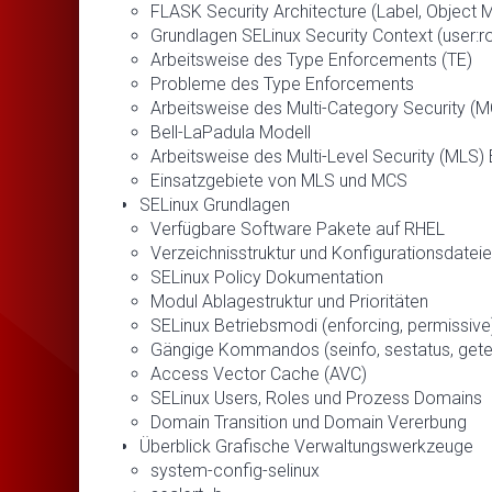
FLASK Security Architecture (Label, Object 
Grundlagen SELinux Security Context (user:rol
Arbeitsweise des Type Enforcements (TE)
Probleme des Type Enforcements
Arbeitsweise des Multi-Category Security 
Bell-LaPadula Modell
Arbeitsweise des Multi-Level Security (MLS
Einsatzgebiete von MLS und MCS
SELinux Grundlagen
Verfügbare Software Pakete auf RHEL
Verzeichnisstruktur und Konfigurationsdatei
SELinux Policy Dokumentation
Modul Ablagestruktur und Prioritäten
SELinux Betriebsmodi (enforcing, permissive
Gängige Kommandos (seinfo, sestatus, getenf
Access Vector Cache (AVC)
SELinux Users, Roles und Prozess Domains
Domain Transition und Domain Vererbung
Überblick Grafische Verwaltungswerkzeuge
system-config-selinux