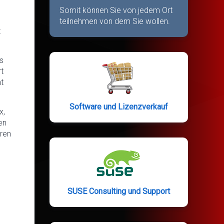
Somit können Sie von jedem Ort
teilnehmen von dem Sie wollen.
t
s
t
ht
Software und Lizenzverkauf
x,
en
ren
SUSE Consulting und Support