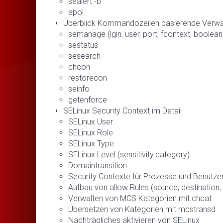
sealert -b
apol
Überblick Kommandozeilen basierende Verwa
semanage (lgin, user, port, fcontext, boolean, 
sestatus
sesearch
chcon
restorecon
seinfo
getenforce
SELinux Security Context im Detail
SELinux User
SELinux Role
SELinux Type
SELinux Level (sensitivity:category)
Domaintransition
Security Contexte für Prozesse und Benutze
Aufbau von allow Rules (source, destination,
Verwalten von MCS Kategorien mit chcat
Übersetzen von Kategorien mit mcstransd
Nachträgliches aktivieren von SELinux