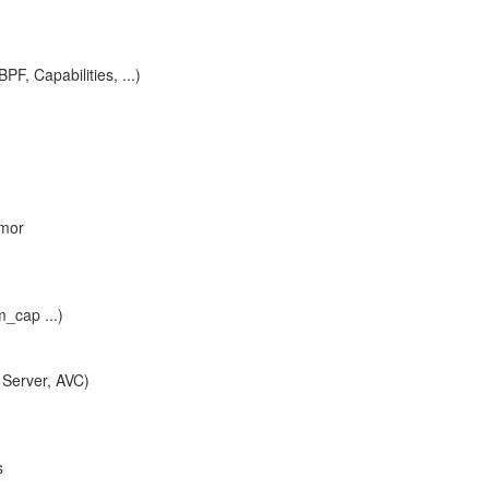
, Capabilities, ...)
rmor
m_cap ...)
 Server, AVC)
s