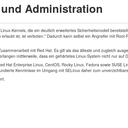
 und Administration
Linux-Kernels, die ein deutlich erweitertes Sicherheitsmodell bereitstel
ch erlaubt ist, ist verboten." Dadurch kann selbst ein Angreifer mit Ro
Zusammenarbeit mit Red Hat. Es gilt als das älteste und zugleich ausg
 verlangen mittlerweile, dass ein gehärtetes Linux-System nicht nur auf
 Red Hat Enterprise Linux, CentOS, Rocky Linux, Fedora sowie SUSE Lin
fundierte Kenntnisse im Umgang mit SELinux daher zum unverzichtbar
rt.