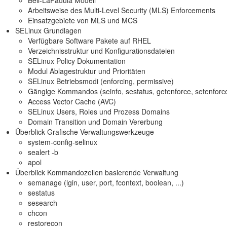
Arbeitsweise des Multi-Level Security (MLS) Enforcements
Einsatzgebiete von MLS und MCS
SELinux Grundlagen
Verfügbare Software Pakete auf RHEL
Verzeichnisstruktur und Konfigurationsdateien
SELinux Policy Dokumentation
Modul Ablagestruktur und Prioritäten
SELinux Betriebsmodi (enforcing, permissive)
Gängige Kommandos (seinfo, sestatus, getenforce, setenforce,
Access Vector Cache (AVC)
SELinux Users, Roles und Prozess Domains
Domain Transition und Domain Vererbung
Überblick Grafische Verwaltungswerkzeuge
system-config-selinux
sealert -b
apol
Überblick Kommandozeilen basierende Verwaltung
semanage (lgin, user, port, fcontext, boolean, ...)
sestatus
sesearch
chcon
restorecon