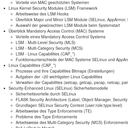
Vorteile von MAC geschützten Systemen
Linux Kernel Security Modules (LSM) Framework
Arbeitsweise des LSM-Hooks
Überblick Major und Minor LSM Module (SELinux, AppArmor, BPF
Auswahl der gewünschten LSM-Module beim Systemstart
Überblick Mandatory Access Control (MAC) Systeme
Vorteile eines Mandatory Access Control Systems
LSM - Multi-Level Security (MLS)
LSM - Multi-Category Security (MCS)
LSM - Linux Capabilities (CAP_*)
Funktionsunterschiede der MAC Systeme SELinux und AppA
Linux Capabilities (CAP_*)
Prozesse und ihre Capabilities Bitmaps (Einstellungen)
Aufgaben der ~20 wichtigsten Linux Capabilities
Verwalten der Capabilities (setcap, getcap, pscap, netcap, pa
Security-Enhanced Linux (SELinux) Sicherheitsmodelle
Sicherheitsvorteile durch SELinux
FLASK Security Architecture (Label, Object Manager, Security
Grundlagen SELinux Security Context (user:role:type:level)
Arbeitsweise des Type Enforcements (TE)
Probleme des Type Enforcements
Arbeitsweise des Multi-Category Security (MCS) Enforcement
Bell-LaPadula Modell