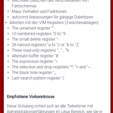
Wechseln zwischen den verschiedenen Vim
Farbschemas
Maus Verhalten und Funktionen
autocmd Anpassungen für gängige Dateitypen
Arbeiten mit den VIM Registern (Zwischenablagen)
The unnamed register ""
10 numbered registers "0 to "9
The small delete register "-
26 named registers "a to "z or "A to "Z
Three read-only registers ":, "., "%
Alternate buffer register "#
The expression register "=
The selection and drop registers "*, "+ and "~
The black hole register "_
Last search pattern register "/
Empfohlene Vorkenntnisse
Diese Schulung richtet sich an alle Teilnehmer mit
Administrationserfahrungen im Linux Bereich, wie sie in