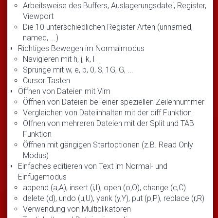
Arbeitsweise des Buffers, Auslagerungsdatei, Register,
Viewport
Die 10 unterschiedlichen Register Arten (unnamed,
named, ...)
Richtiges Bewegen im Normalmodus
Navigieren mit h, j, k, l
Sprünge mit w, e, b, 0, $, 1G, G, ...
Cursor Tasten
Öffnen von Dateien mit Vim
Öffnen von Dateien bei einer speziellen Zeilennummer
Vergleichen von Dateiinhalten mit der diff Funktion
Öffnen von mehreren Dateien mit der Split und TAB
Funktion
Öffnen mit gängigen Startoptionen (z.B. Read Only
Modus)
Einfaches editieren von Text im Normal- und
Einfügemodus
append (a,A), insert (i,I), open (o,O), change (c,C)
delete (d), undo (u,U), yank (y,Y), put (p,P), replace (r,R)
Verwendung von Multiplikatoren