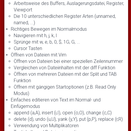
Arbeitsweise des Buffers, Auslagerungsdatei, Register,
Viewport
Die 10 unterschiedlichen Register Arten (unnamed,
named, ...)
Richtiges Bewegen im Normalmodus
Navigieren mit h, j, k, l
Sprünge mit w, e, b, 0, $, 1G, G, ...
Cursor Tasten
Öffnen von Dateien mit Vim
Öffnen von Dateien bei einer speziellen Zeilennummer
Vergleichen von Dateiinhalten mit der diff Funktion
Öffnen von mehreren Dateien mit der Split und TAB
Funktion
Öffnen mit gängigen Startoptionen (z.B. Read Only
Modus)
Einfaches editieren von Text im Normal- und
Einfügemodus
append (a,A), insert (i,I), open (o,O), change (c,C)
delete (d), undo (u,U), yank (y,Y), put (p,P), replace (r,R)
Verwendung von Multiplikatoren