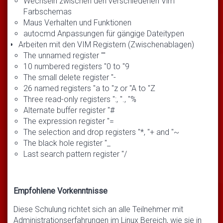
Wechseln zwischen den verschiedenen Vim
Farbschemas
Maus Verhalten und Funktionen
autocmd Anpassungen für gängige Dateitypen
Arbeiten mit den VIM Registern (Zwischenablagen)
The unnamed register ""
10 numbered registers "0 to "9
The small delete register "-
26 named registers "a to "z or "A to "Z
Three read-only registers ":, "., "%
Alternate buffer register "#
The expression register "=
The selection and drop registers "*, "+ and "~
The black hole register "_
Last search pattern register "/
Empfohlene Vorkenntnisse
Diese Schulung richtet sich an alle Teilnehmer mit
Administrationserfahrungen im Linux Bereich, wie sie in