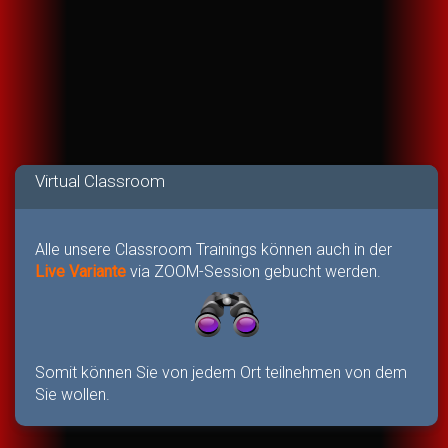
Virtual Classroom
Alle unsere Classroom Trainings können auch in der
Live Variante
via ZOOM-Session gebucht werden.
Somit können Sie von jedem Ort teilnehmen von dem
Sie wollen.