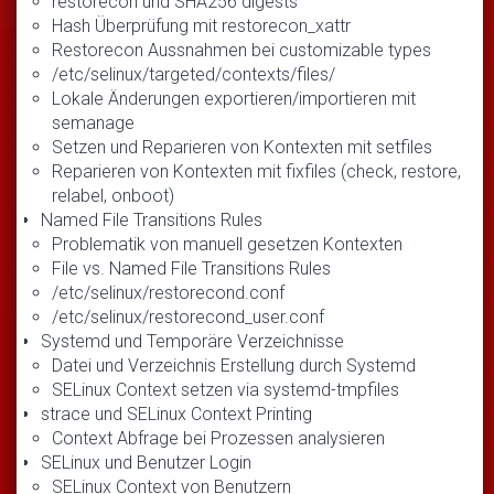
restorecon und SHA256 digests
Hash Überprüfung mit restorecon_xattr
Restorecon Aussnahmen bei customizable types
/etc/selinux/targeted/contexts/files/
Lokale Änderungen exportieren/importieren mit
semanage
Setzen und Reparieren von Kontexten mit setfiles
Reparieren von Kontexten mit fixfiles (check, restore,
relabel, onboot)
Named File Transitions Rules
Problematik von manuell gesetzen Kontexten
File vs. Named File Transitions Rules
/etc/selinux/restorecond.conf
/etc/selinux/restorecond_user.conf
Systemd und Temporäre Verzeichnisse
Datei und Verzeichnis Erstellung durch Systemd
SELinux Context setzen via systemd-tmpfiles
strace und SELinux Context Printing
Context Abfrage bei Prozessen analysieren
SELinux und Benutzer Login
SELinux Context von Benutzern