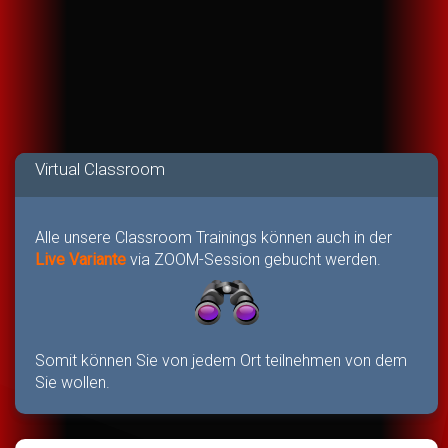
Virtual Classroom
Alle unsere Classroom Trainings können auch in der
Live Variante
via ZOOM-Session gebucht werden.
Somit können Sie von jedem Ort teilnehmen von dem
Sie wollen.