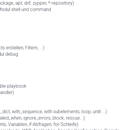
kage, apt, dnf, zypper, *-repository)
Modul shell und command
erstellen, Filtern, ...)
dul debug
ble-playbook
andler)
h_dict, with_sequence, with subelements, loop, until ...)
ailed_when, ignore_errors, block, rescue...)
s, Variablen, if-Abfragen, for-Schleife)