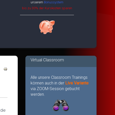
unserem
Bonussystem
bis zu 30% der Kurskosten sparen
Virtual Classroom
Alle unsere Classroom Trainings
können auch in der
Live Variante
via ZOOM-Session gebucht
werden.
die