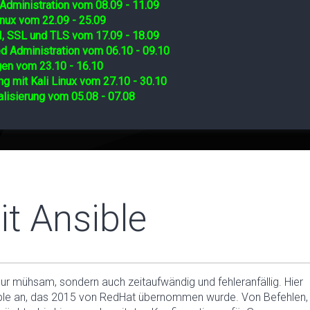
Administration vom 08.09 - 11.09
nux vom 22.09 - 25.09
I, SSL und TLS vom 17.09 - 18.09
d Administration vom 06.10 - 09.10
gen vom 23.10 - 16.10
ng mit Kali Linux vom 27.10 - 30.10
lisierung vom 05.08 - 07.08
t Ansible
nur mühsam, sondern auch zeitaufwändig und fehleranfällig. Hier
ble an, das 2015 von RedHat übernommen wurde. Von Befehlen, 