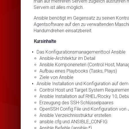
man auf mehreren Servern zugleich ausführen mö
Servern ist alles möglich.
Ansible benötigt im Gegensatz zu seinen Kontrah
Agentsoftware auf den zu verwaltenden Maschin
Handumdrehen einsatzbereit.
Kursinhalte
Das Konfigurationsmanagementtool Ansible
Ansible-Architektur im Detail
Ansible Komponeneten (Control Host, Manage
Aufbau eines Playbooks (Tasks, Plays)
Ziele von Ansible
Ansible Installation und Konfiguration auf dem
Control Host und Target System Requiremen
Ansible Installation auf RHEL/Rocky 10, Deb
Erzeugung des SSH-Schlüsselpaares
OpenSSH Config File und Konfiguration vo
Ansible Verzeichnisstruktur erstellen
ansible.cfg und ANSIBLE_CONFIG
Ansible Befehle (ansible-*)