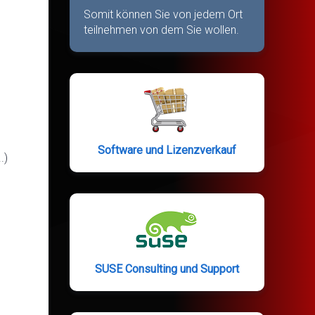
Somit können Sie von jedem Ort
teilnehmen von dem Sie wollen.
Software und Lizenzverkauf
.)
SUSE Consulting und Support