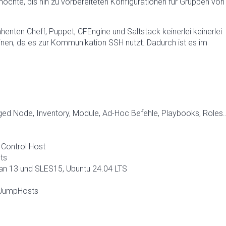
chte, bis hin zu vorbereiteten Konfigurationen für Gruppen von
enten Cheff, Puppet, CFEngine und Saltstack keinerlei keinerlei
en, da es zur Kommunikation SSH nutzt. Dadurch ist es im
d Node, Inventory, Module, Ad-Hoc Befehle, Playbooks, Roles..
 Control Host
ts
ian 13 und SLES15, Ubuntu 24.04 LTS
n JumpHosts