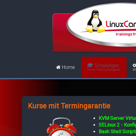
Schulungen
Home
Unser Trainingsangebot
Wi
Kurse mit Termingarantie
KVM Server Virtua
SELinux 2 - Konf
Bash Shell Script