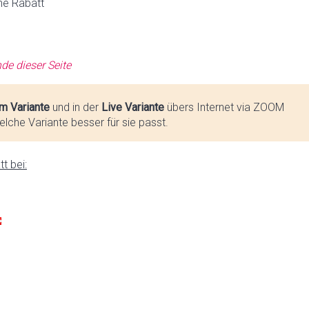
ne Rabatt
de dieser Seite
m Variante
und in der
Live Variante
übers Internet via ZOOM
lche Variante besser für sie passt.
t bei: