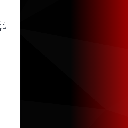
Sie
iff