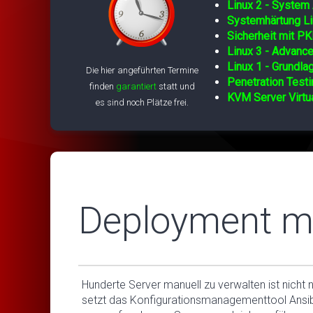
Linux 2 - System 
Systemhärtung Li
Sicherheit mit PK
Linux 3 - Advance
Linux 1 - Grundla
Die hier angeführten Termine
Penetration Testi
finden
garantiert
statt und
KVM Server Virtua
es sind noch Plätze frei.
Deployment mi
Hunderte Server manuell zu verwalten ist nicht 
setzt das Konfigurationsmanagementtool Ansi