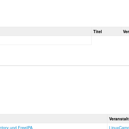
Titel
Ve
Veranstal
ectory und FreeIPA
LinuxCam