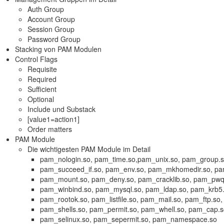
Auth Group
Account Group
Session Group
Password Group
Stacking von PAM Modulen
Control Flags
Requisite
Required
Sufficient
Optional
Include und Substack
[value1=action1]
Order matters
PAM Module
Die wichtigesten PAM Module im Detail
pam_nologin.so, pam_time.so,pam_unix.so, pam_group.so
pam_succeed_if.so, pam_env.so, pam_mkhomedir.so, p
pam_mount.so, pam_deny.so, pam_cracklib.so, pam_pwqua
pam_winbind.so, pam_mysql.so, pam_ldap.so, pam_krb5
pam_rootok.so, pam_listfile.so, pam_mail.so, pam_ftp.so,
pam_shells.so, pam_permit.so, pam_whell.so, pam_cap.
pam_selinux.so, pam_sepermit.so, pam_namespace.so