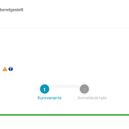
ereitgestellt
1
2
Kursvariante
Anmeldedetails