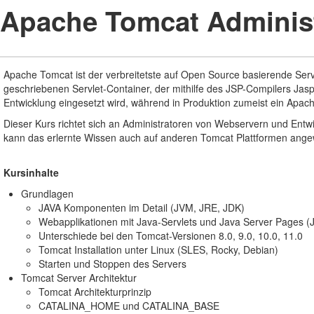
Apache Tomcat Administ
Apache Tomcat ist der verbreitetste auf Open Source basierende Serv
geschriebenen Servlet-Container, der mithilfe des JSP-Compilers Ja
Entwicklung eingesetzt wird, während in Produktion zumeist ein Apac
Dieser Kurs richtet sich an Administratoren von Webservern und Entw
kann das erlernte Wissen auch auf anderen Tomcat Plattformen ang
Kursinhalte
Grundlagen
JAVA Komponenten im Detail (JVM, JRE, JDK)
Webapplikationen mit Java-Servlets und Java Server Pages (
Unterschiede bei den Tomcat-Versionen 8.0, 9.0, 10.0, 11.0
Tomcat Installation unter Linux (SLES, Rocky, Debian)
Starten und Stoppen des Servers
Tomcat Server Architektur
Tomcat Architekturprinzip
CATALINA_HOME und CATALINA_BASE