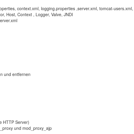
roperties, context.xml, logging.properties ,server.xml, tomcat-users.xml
or, Host, Context , Logger, Valve, JNDI
server.xml
en und entfernen
he HTTP Server)
d_proxy und mod_proxy_ajp