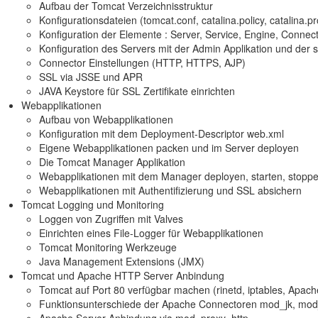
Aufbau der Tomcat Verzeichnisstruktur
Konfigurationsdateien (tomcat.conf, catalina.policy, catalina.p
Konfiguration der Elemente : Server, Service, Engine, Connect
Konfiguration des Servers mit der Admin Applikation und der 
Connector Einstellungen (HTTP, HTTPS, AJP)
SSL via JSSE und APR
JAVA Keystore für SSL Zertifikate einrichten
Webapplikationen
Aufbau von Webapplikationen
Konfiguration mit dem Deployment-Descriptor web.xml
Eigene Webapplikationen packen und im Server deployen
Die Tomcat Manager Applikation
Webapplikationen mit dem Manager deployen, starten, stopp
Webapplikationen mit Authentifizierung und SSL absichern
Tomcat Logging und Monitoring
Loggen von Zugriffen mit Valves
Einrichten eines File-Logger für Webapplikationen
Tomcat Monitoring Werkzeuge
Java Management Extensions (JMX)
Tomcat und Apache HTTP Server Anbindung
Tomcat auf Port 80 verfügbar machen (rinetd, iptables, Apac
Funktionsunterschiede der Apache Connectoren mod_jk, mo
Apache Server Anbindung via mod_proxy_http