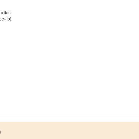
erties
pe=lb)
g