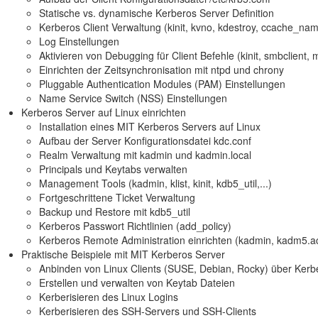
Statische vs. dynamische Kerberos Server Definition
Kerberos Client Verwaltung (kinit, kvno, kdestroy, ccache_name
Log Einstellungen
Aktivieren von Debugging für Client Befehle (kinit, smbclient, m
Einrichten der Zeitsynchronisation mit ntpd und chrony
Pluggable Authentication Modules (PAM) Einstellungen
Name Service Switch (NSS) Einstellungen
Kerberos Server auf Linux einrichten
Installation eines MIT Kerberos Servers auf Linux
Aufbau der Server Konfigurationsdatei kdc.conf
Realm Verwaltung mit kadmin und kadmin.local
Principals und Keytabs verwalten
Management Tools (kadmin, klist, kinit, kdb5_util,...)
Fortgeschrittene Ticket Verwaltung
Backup und Restore mit kdb5_util
Kerberos Passwort Richtlinien (add_policy)
Kerberos Remote Administration einrichten (kadmin, kadm5.ac
Praktische Beispiele mit MIT Kerberos Server
Anbinden von Linux Clients (SUSE, Debian, Rocky) über Kerb
Erstellen und verwalten von Keytab Dateien
Kerberisieren des Linux Logins
Kerberisieren des SSH-Servers und SSH-Clients