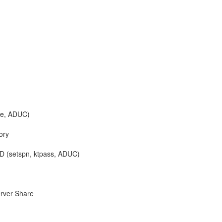
exe, ADUC)
ory
AD (setspn, ktpass, ADUC)
rver Share