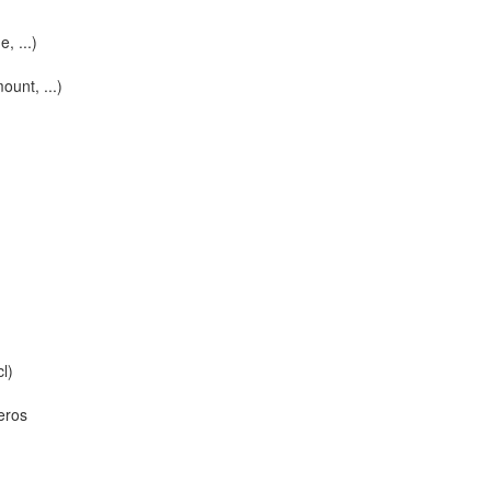
, ...)
ount, ...)
l)
eros