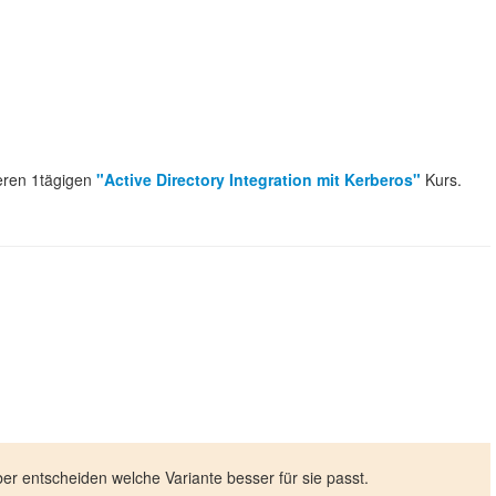
seren 1tägigen
"Active Directory Integration mit Kerberos"
Kurs.
er entscheiden welche Variante besser für sie passt.