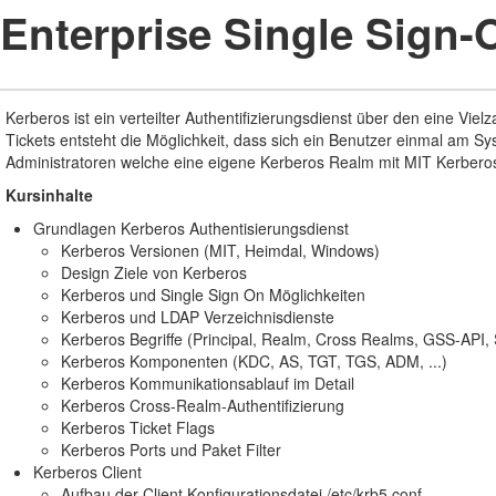
Enterprise Single Sign-
Kerberos ist ein verteilter Authentifizierungsdienst über den eine 
Tickets entsteht die Möglichkeit, dass sich ein Benutzer einmal am 
Administratoren welche eine eigene Kerberos Realm mit MIT Kerbero
Kursinhalte
Grundlagen Kerberos Authentisierungsdienst
Kerberos Versionen (MIT, Heimdal, Windows)
Design Ziele von Kerberos
Kerberos und Single Sign On Möglichkeiten
Kerberos und LDAP Verzeichnisdienste
Kerberos Begriffe (Principal, Realm, Cross Realms, GSS-API,
Kerberos Komponenten (KDC, AS, TGT, TGS, ADM, ...)
Kerberos Kommunikationsablauf im Detail
Kerberos Cross-Realm-Authentifizierung
Kerberos Ticket Flags
Kerberos Ports und Paket Filter
Kerberos Client
Aufbau der Client Konfigurationsdatei /etc/krb5.conf