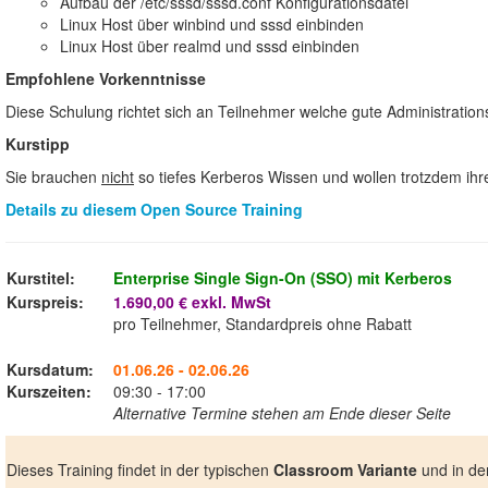
Aufbau der /etc/sssd/sssd.conf Konfigurationsdatei
Linux Host über winbind und sssd einbinden
Linux Host über realmd und sssd einbinden
Empfohlene Vorkenntnisse
Diese Schulung richtet sich an Teilnehmer welche gute Administrati
Kurstipp
Sie brauchen
nicht
so tiefes Kerberos Wissen und wollen trotzdem ih
Details zu diesem Open Source Training
Kurstitel:
Enterprise Single Sign-On (SSO) mit Kerberos
Kurspreis:
1.690,00 € exkl. MwSt
pro Teilnehmer, Standardpreis ohne Rabatt
Kursdatum:
01.06.26 - 02.06.26
Kurszeiten:
09:30 - 17:00
Alternative Termine stehen am Ende dieser Seite
Dieses Training findet in der typischen
Classroom Variante
und in de