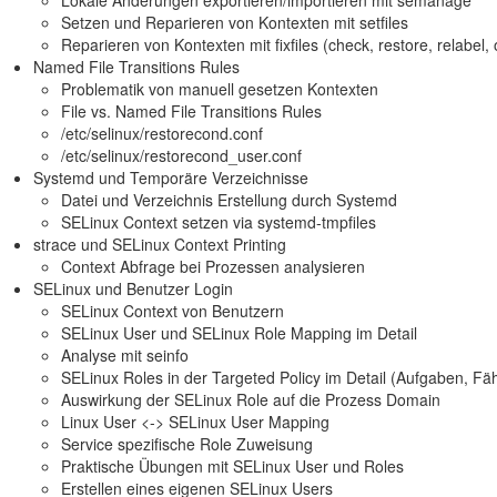
Setzen und Reparieren von Kontexten mit setfiles
Reparieren von Kontexten mit fixfiles (check, restore, relabel,
Named File Transitions Rules
Problematik von manuell gesetzen Kontexten
File vs. Named File Transitions Rules
/etc/selinux/restorecond.conf
/etc/selinux/restorecond_user.conf
Systemd und Temporäre Verzeichnisse
Datei und Verzeichnis Erstellung durch Systemd
SELinux Context setzen via systemd-tmpfiles
strace und SELinux Context Printing
Context Abfrage bei Prozessen analysieren
SELinux und Benutzer Login
SELinux Context von Benutzern
SELinux User und SELinux Role Mapping im Detail
Analyse mit seinfo
SELinux Roles in der Targeted Policy im Detail (Aufgaben, Fähi
Auswirkung der SELinux Role auf die Prozess Domain
Linux User <-> SELinux User Mapping
Service spezifische Role Zuweisung
Praktische Übungen mit SELinux User und Roles
Erstellen eines eigenen SELinux Users