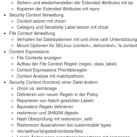
Sichern und wiederherstellen der Extended Attributes mit tar
Kopieren der Extended Attributes mit rsync
Security Context Verwaltung
Context setzen mit chcon
Category und Sensitivity Label setzen mit chcat
File Context Verwaltung
Verhalten bei Dateisystemen mit und ohne xattr Unterstützung
Mount Optionen für SELinux (context=, defcontext=, fs,context
Context Expressions
File Contexte anzeigen
Aufbau der File Context Regeln (regex, class, label)
Context Expressions Prioritätsregeln
Context Analyse mit matchpathcon
Security Context (fcontext) einer Datei ändern
chcon vs. semanage
Definieren von neuen Regeln in der Policy
Reparieren von falsch gesetzten Labeln
Äquivalenz Regeln definieren
restorecon und SHA256 digests
Hash Überprüfung mit restorecon_xattr
Restorecon Aussnahmen bei customizable types
/etc/selinux/targeted/contexts/files/
Lokale Änderungen exportieren/importieren mit semanage