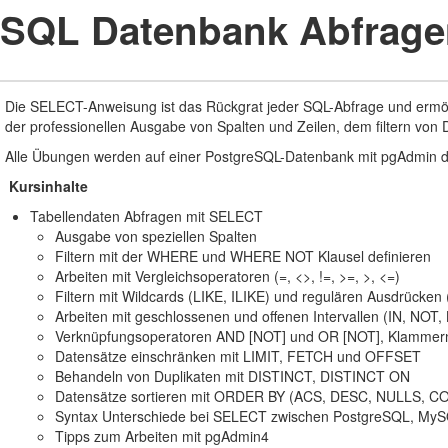
SQL Datenbank Abfrag
Die SELECT-Anweisung ist das Rückgrat jeder SQL-Abfrage und ermögl
der professionellen Ausgabe von Spalten und Zeilen, dem filtern von
Alle Übungen werden auf einer PostgreSQL-Datenbank mit pgAdmin 
Kursinhalte
Tabellendaten Abfragen mit SELECT
Ausgabe von speziellen Spalten
Filtern mit der WHERE und WHERE NOT Klausel definieren
Arbeiten mit Vergleichsoperatoren (=, <>, !=, >=, >, <=)
Filtern mit Wildcards (LIKE, ILIKE) und regulären Ausdrücke
Arbeiten mit geschlossenen und offenen Intervallen (IN, NO
Verknüpfungsoperatoren AND [NOT] und OR [NOT], Klammern
Datensätze einschränken mit LIMIT, FETCH und OFFSET
Behandeln von Duplikaten mit DISTINCT, DISTINCT ON
Datensätze sortieren mit ORDER BY (ACS, DESC, NULLS, C
Syntax Unterschiede bei SELECT zwischen PostgreSQL, My
Tipps zum Arbeiten mit pgAdmin4