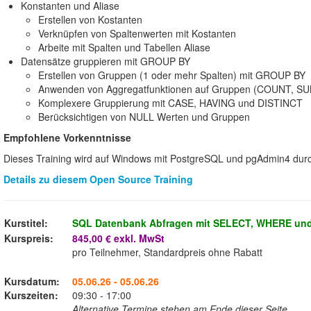
Konstanten und Aliase
Erstellen von Kostanten
Verknüpfen von Spaltenwerten mit Kostanten
Arbeite mit Spalten und Tabellen Aliase
Datensätze gruppieren mit GROUP BY
Erstellen von Gruppen (1 oder mehr Spalten) mit GROUP BY
Anwenden von Aggregatfunktionen auf Gruppen (COUNT, SUM
Komplexere Gruppierung mit CASE, HAVING und DISTINCT
Berücksichtigen von NULL Werten und Gruppen
Empfohlene Vorkenntnisse
Dieses Training wird auf Windows mit PostgreSQL und pgAdmin4 durc
Details zu diesem Open Source Training
Kurstitel:
SQL Datenbank Abfragen mit SELECT, WHERE un
Kurspreis:
845,00 € exkl. MwSt
pro Teilnehmer, Standardpreis ohne Rabatt
Kursdatum:
05.06.26 - 05.06.26
Kurszeiten:
09:30 - 17:00
Alternative Termine stehen am Ende dieser Seite