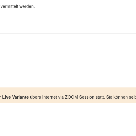
vermittelt werden.
r
Live Variante
übers Internet via ZOOM Session statt. Sie können selb