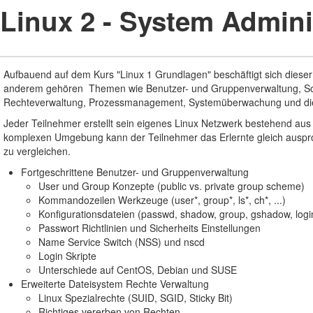
Linux 2 - System Admini
Aufbauend auf dem Kurs "Linux 1 Grundlagen" beschäftigt sich dieser 
anderem gehören Themen wie Benutzer- und Gruppenverwaltung, Softw
Rechteverwaltung, Prozessmanagement, Systemüberwachung und die 
Jeder Teilnehmer erstellt sein eigenes Linux Netzwerk bestehend aus
komplexen Umgebung kann der Teilnehmer das Erlernte gleich ausprobi
zu vergleichen.
Fortgeschrittene Benutzer- und Gruppenverwaltung
User und Group Konzepte (public vs. private group scheme)
Kommandozeilen Werkzeuge (user*, group*, ls*, ch*, ...)
Konfigurationsdateien (passwd, shadow, group, gshadow, logi
Passwort Richtlinien und Sicherheits Einstellungen
Name Service Switch (NSS) und nscd
Login Skripte
Unterschiede auf CentOS, Debian und SUSE
Erweiterte Dateisystem Rechte Verwaltung
Linux Spezialrechte (SUID, SGID, Sticky Bit)
Richtiges vererben von Rechten